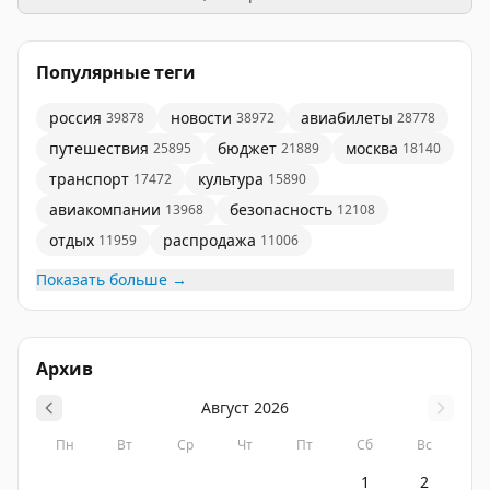
#АэропортДляСемьи
Популярные теги
россия
новости
авиабилеты
39878
38972
28778
путешествия
бюджет
москва
25895
21889
18140
транспорт
культура
17472
15890
авиакомпании
безопасность
13968
12108
отдых
распродажа
11959
11006
Показать больше →
Архив
Август
2026
Пн
Вт
Ср
Чт
Пт
Сб
Вс
1
2