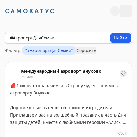
Найти
Фильтр:
“
#АэропортДляСемьи
”
Сбросить
Международный аэропорт Внуково
29 мая
🎈
1 июня отправляемся в Страну чудес… прямо в
аэропорту Внуково!
Дорогие юные путешественники и их родители!
Приглашаем вас на волшебный праздник в честь Дня
защиты детей. Вместе с любимыми героями «Алисы в
Стране чудес» мы превратим терминал А в сказочную
3K
игровую зону.