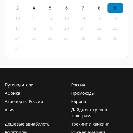
3
4
5
6
7
8
9
10
11
12
13
14
15
16
17
18
19
20
21
22
23
24
25
26
27
28
29
30
31
Путеводители
Россия
Африка
Промокоды
Аэропорты России
Европа
Азия
Дайджест тревел-
телеграма
Дешевые авиабилеты
Трекинг и хайкинг
Роудтрипы
Южная Америка