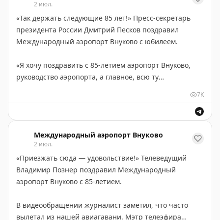
2 июл.
#Внуково85
#ПоздравляемВнуково
«Так держать следующие 85 лет!» Пресс-секретарь
президента России Дмитрий Песков поздравил
Международный аэропорт Внуково с юбилеем.
«Я хочу поздравить с 85-летием аэропорт Внуково,
руководство аэропорта, а главное, всю ту
многотысячную армию сотрудников, которая
7K
обеспечивает работу такого крупнейшего
авиационного узла нашей страны. Я сам являюсь
активным пользователям аэропорта Внуково, причём
Международный аэропорт Внуково
из разных терминалов. И могу сказать с
2 июл.
уверенностью, это всегда доставляет удовольствие»,
«Приезжать сюда — удовольствие!» Телеведущий
— сказал представитель Кремля.
Владимир Познер поздравил Международный
аэропорт Внуково с 85-летием.
«Работа поставлена чётко, эффективно и быстро.
Собственно, то, что требуется от авиационного узла.
В видеообращении журналист заметил, что часто
Ну и люди, которые всегда улыбаются и готовы тебе
вылетал из нашей авиагавани. Мэтр телеэфира
помочь. Пожалуйста, так держать следующие 85 лет»,