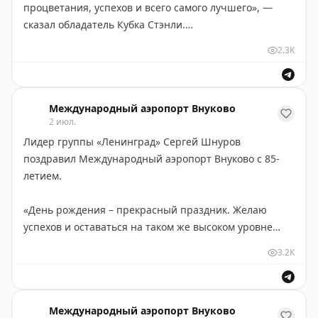
процветания, успехов и всего самого лучшего», —
#ТрудовыеДинастии
#СоветФедерации
сказал обладатель Кубка Стэнли.
Такие душевные и искренние подарки дают
аэропорту импульс развиваться и оставаться
2.3K
Ждем новых рекордов, Ови!
динамичным несмотря на солидный возраст,
вдохновлять и радовать миллионы пассажиров - в том
#Внуково85
#ПоздравляемВнуково
числе и самых маленьких! ￼
Международный аэропорт Внуково
2 июл.
#Внуково85
#СЮбилеем
#КомнатаМатериИРебенка
Лидер группы «Ленинград» Сергей Шнуров
#ДетиВнуково
поздравил Международный аэропорт Внуково с 85-
летием.
«День рождения – прекрасный праздник. Желаю
успехов и оставаться на таком же высоком уровне
обслуживания», — заявил музыкант.
3.2K
Исполнитель часто пользуется услугами нашей
авиагавани.
Международный аэропорт Внуково