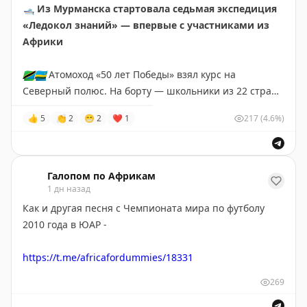
🛥
Из Мурманска стартовала седьмая экспедиция
турецкому султану», «Иван Грозный и сын его Иван»,
«Ледокол знаний» — впервые с участниками из
«Не ждали», «Крестный ход в Курской губернии».
Африки
🌍
Африканская инициатива:
🇹🇿
🇷🇼
Атомоход «50 лет Победы» взял курс на
Telegram
|
ВК
|
Max
Северный полюс. На борту — школьники из 22 стран,
в том числе
первые в истории дети из Танзании и
👍
5
👏
2
😁
2
❤
1
217
(4.6%)
Руанды
, которые увидят Арктику.
🥼
За время рейса участники запустят стратосферную
платформу для мониторинга и проведут самый
Галопом по Африкам
северный интернациональный хоровод. Конкурс в
1 дн назад
этом году был рекордным — 73 тысячи заявок на 22
Как и другая песня с Чемпионата мира по футболу
места.
2010 года в ЮАР -
😅
🤣
😂
🙂
🙃
https://t.me/africafordummies/18331
269
❤️
«
Пушкин в Африке
»
(в
Максе
и
ВК
мы тоже есть) —
для всех, кто хотел познакомиться со сложным миром