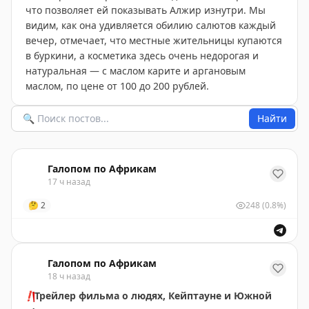
что позволяет ей показывать Алжир изнутри. Мы
видим, как она удивляется обилию салютов каждый
вечер, отмечает, что местные жительницы купаются
в буркини, а косметика здесь очень недорогая и
натуральная — с маслом карите и аргановым
маслом, по цене от 100 до 200 рублей.
Найти
Галопом по Африкам
17 ч назад
🤔
2
248
(0.8%)
Галопом по Африкам
18 ч назад
❗️
Трейлер фильма о людях, Кейптауне и Южной