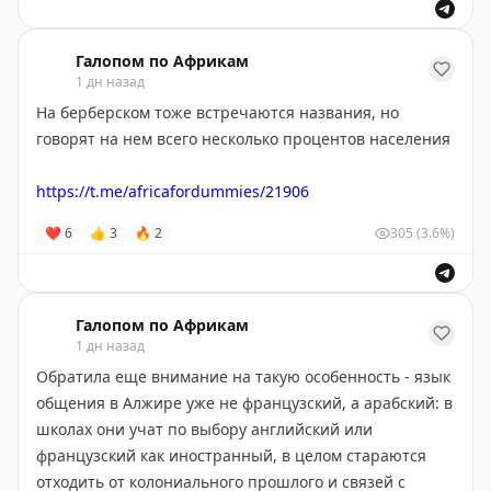
🫠
😉
😊
😇
🥰
❤️
«
Пушкин в Африке
»
(в
Максе
и
ВК
мы тоже есть) —
Галопом по Африкам
1 дн назад
для всех, кто хотел познакомиться со сложным миром
Чёрного континента, но не знал, с чего начать
.
На берберском тоже встречаются названия, но
говорят на нем всего несколько процентов населения
https://t.me/africafordummies/21906
❤
6
👍
3
🔥
2
305
(3.6%)
Галопом по Африкам
1 дн назад
Обратила еще внимание на такую особенность - язык
общения в Алжире уже не французский, а арабский: в
школах они учат по выбору английский или
французский как иностранный, в целом стараются
отходить от колониального прошлого и связей с