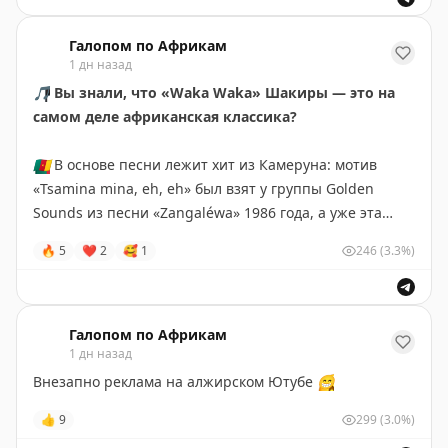
Чёрного континента, но не знал, с чего начать
Галопом по Африкам
1 дн назад
🎵
Вы знали, что «Waka Waka» Шакиры — это на
самом деле африканская классика?
🇨🇲
В основе песни лежит хит из Камеруна: мотив
«Tsamina mina, eh, eh» был взят у группы Golden
Sounds из песни «Zangaléwa» 1986 года, а уже эта
песня отсылает нас к одноименному военному маршу
🔥
5
❤
2
🥰
1
246
(3.3%)
камерунских солдат.
Весь мир узнал о песне на Чемпионате Мира 2010
года в ЮАР, и благодаря группе «Freshlyground» в
Галопом по Африкам
1 дн назад
футбольный гимн был добавлен тот самый настоящий
африканский колорит, который навсегда стал
Внезапно реклама на алжирском Ютубе
😁
символом единства континента.
👍
9
299
(3.0%)