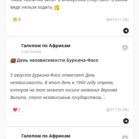
Кирилл опустился на 17-е место, Сергей — на 31-е, а
виде нельзя ходить
😁
Денис — на 45-е»
😁
5
414
(1.2%)
Подпишись на ПУЛ N3
/
MAX
Галопом по Африкам
2 дн назад
🇧🇫
День независимости Буркина-Фасо
5 августа Буркина-Фасо отмечает День
независимости. В этот день в 1960 году страна,
которая на тот момент носила название Верхняя
Вольта, стала независимым государством,
освободившись от французского колониального
❤
1
317
(0.3%)
господства.
Что вы могли не знать об этой
западноафриканской стране?
Галопом по Африкам