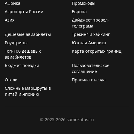
Африка
Промокоды
particulièrement le jazz sénégalais et souhaite accueillir
Аэропорты России
Европа
des musiciens sénégalais dans le cadre de festivals de
Азия
Дайджест тревел-
jazz organisés en Russie.
телеграма
Дешевые авиабилеты
Трекинг и хайкинг
Par ailleurs, le Centre de Diplomatie Publique et le
Groupe de vision stratégique ont proposé d’organiser
Роудтрипы
Южная Америка
une exposition de
chamaïls tatars
, qui sera présentée
Топ-100 дешевых
Карта открытых границ
dans le cadre de la XVIᵉ Biennale d’art contemporain
авиабилетов
africain Dak’Art, prévue en novembre–décembre 2026.
Бюджет поездки
Пользовательское
соглашение
Отели
Правила въезда
Сложные маршруты в
Китай и Японию
©
2025-2026
samokatus.ru