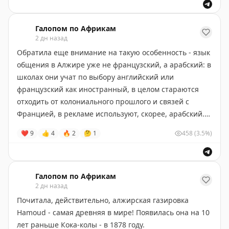
Галопом по Африкам
2 дн назад
Обратила еще внимание на такую особенность - язык
общения в Алжире уже не французский, а арабский: в
школах они учат по выбору английский или
французский как иностранный, в целом стараются
отходить от колониального прошлого и связей с
Францией, в рекламе используют, скорее, арабский.
Английский служит им для связи с остальным миром
❤
9
👍
4
🔥
2
🤔
1
458
(3.5%)
и молодёжь уже плохо понимает французский.
Возможно, Алжир в этом плане повторит судьбу
Руанды, которая практически вытеснила французский
из официальной коммуникации.
Галопом по Африкам
2 дн назад
При этом пресса практически вся франкоязычная!
Почитала, действительно, алжирская газировка
Только пара газет на арабском.
Hamoud - самая древняя в мире! Появилась она на 10
лет раньше Кока-колы - в 1878 году.