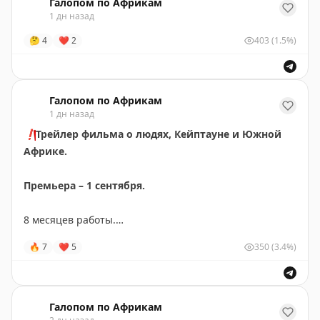
Галопом по Африкам
1 дн назад
🤔
4
❤
2
403
(1.5%)
Галопом по Африкам
1 дн назад
❗️
Трейлер фильма о людях, Кейптауне и Южной
Африке.
Премьера – 1 сентября.
8 месяцев работы.
Съемки в более чем половине провинций ЮАР.
🔥
7
❤
5
350
(3.4%)
Тысячи километров в поисках редких
экспириенсов
и
людей, которые живут жизнью мечты.
Это не просто герои, с которыми мы списались по
Галопом по Африкам