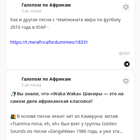
платформу для мониторинга и проведут самый
Галопом по Африкам
северный интернациональный хоровод. Конкурс в
2 дн назад
этом году был рекордным — 73 тысячи заявок на 22
Как и другая песня с Чемпионата мира по футболу
места.
2010 года в ЮАР -
😅
🤣
😂
🙂
🙃
https://t.me/africafordummies/18331
285
❤️
«
Пушкин в Африке
»
(в
Максе
и
ВК
мы тоже есть) —
для всех, кто хотел познакомиться со сложным миром
Чёрного континента, но не знал, с чего начать
Галопом по Африкам
2 дн назад
🎵
Вы знали, что «Waka Waka» Шакиры — это на
самом деле африканская классика?
🇨🇲
В основе песни лежит хит из Камеруна: мотив
«Tsamina mina, eh, eh» был взят у группы Golden
Sounds из песни «Zangaléwa» 1986 года, а уже эта
песня отсылает нас к одноименному военному маршу