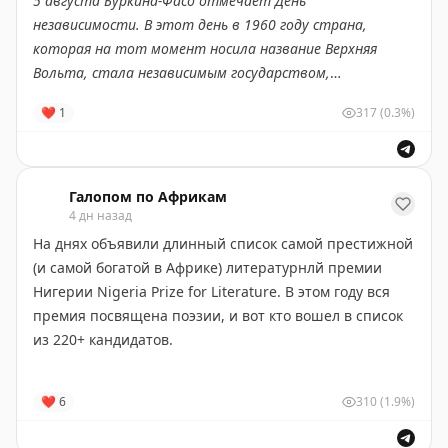
5 августа Буркина-Фасо отмечает День
независимости. В этот день в 1960 году страна,
которая на тот момент носила название Верхняя
Вольта, стала независимым государством,
освободившись от французского колониального
❤
1
317
(0.3%)
господства.
Что вы могли не знать об этой
западноафриканской стране?
Галопом по Африкам
4 дн назад
🔸
Современное название страна получила в 1984
На днях объявили длинный список самой престижной
году. Его предложил президент
Тома Санкара
.
(и самой богатой в Африке) литературнлй премии
Буркина-Фасо буквально переводится как «родина
Нигерии Nigeria Prize for Literature. В этом году вся
честных людей» (в переводе с языка мооре
burkina
премия посвящена поэзии, и вот кто вошел в список
означает «честный», а
faso
в переводе с языка дьюла
из 220+ кандидатов.
— «отечество»).
▫️
Bakandamiya: An Elegy
, Saddiq Dzukogi (живет и
❤
6
310
(1.9%)
🔸
В Буркина-Фасо есть свой аналог знаменитых
работает в США, преподает)
велогонок Тур де Франс — он называется Тур дю Фасо
▫️
Corpus: Animistic Verses
, Ayo Oyeku (пишет стихи и