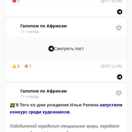
❤
7
117
(6.0%)
🌍
Африканская инициатива:
Telegram
|
ВК
|
Max
Галопом по Африкам
11 ч назад
Смотреть пост
👍
3
🔥
1
167
(2.4%)
Галопом по Африкам
11 ч назад
🇹🇬
В Того ко дню рождения Ильи Репина
запустили
конкурс среди художников.
Победителей определит специальное жюри, передает