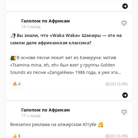
для всех, кто хотел познакомиться со сложным миром
Чёрного континента, но не знал, с чего начать
Галопом по Африкам
14 ч назад
🎵
Вы знали, что «Waka Waka» Шакиры — это на
самом деле африканская классика?
🇨🇲
В основе песни лежит хит из Камеруна: мотив
«Tsamina mina, eh, eh» был взят у группы Golden
Sounds из песни «Zangaléwa» 1986 года, а уже эта
песня отсылает нас к одноименному военному маршу
🔥
4
203
(2.0%)
камерунских солдат.
Весь мир узнал о песне на Чемпионате Мира 2010
года в ЮАР, и благодаря группе «Freshlyground» в
Галопом по Африкам
17 ч назад
футбольный гимн был добавлен тот самый настоящий
африканский колорит, который навсегда стал
Внезапно реклама на алжирском Ютубе
😁
символом единства континента.
👍
8
263
(3.0%)