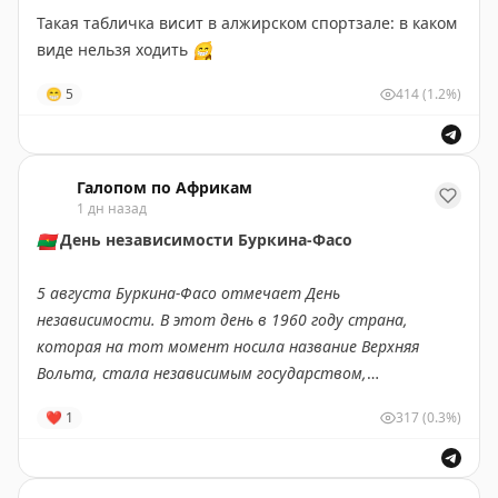
интересные оригинальные украшения.
еще недавно распространенных имен снижается:
Такая табличка висит в алжирском спортзале: в каком
Кирилл опустился на 17-е место, Сергей — на 31-е, а
виде нельзя ходить
😁
Денис — на 45-е»
😁
5
414
(1.2%)
Подпишись на ПУЛ N3
/
MAX
Галопом по Африкам
1 дн назад
🇧🇫
День независимости Буркина-Фасо
5 августа Буркина-Фасо отмечает День
независимости. В этот день в 1960 году страна,
которая на тот момент носила название Верхняя
Вольта, стала независимым государством,
освободившись от французского колониального
❤
1
317
(0.3%)
господства.
Что вы могли не знать об этой