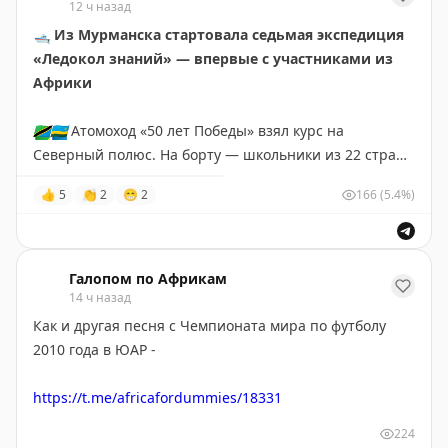
12 ч назад
«Бурлаки на Волге», «Запорожцы пишут письмо
🛥
Из Мурманска стартовала седьмая экспедиция
турецкому султану», «Иван Грозный и сын его Иван»,
«Ледокол знаний» — впервые с участниками из
«Не ждали», «Крестный ход в Курской губернии».
Африки
🌍
Африканская инициатива:
🇹🇿
🇷🇼
Атомоход «50 лет Победы» взял курс на
Telegram
|
ВК
|
Max
Северный полюс. На борту — школьники из 22 стран,
в том числе
первые в истории дети из Танзании и
👍
5
👏
2
😁
2
166
(5.4%)
Руанды
, которые увидят Арктику.
🥼
За время рейса участники запустят стратосферную
платформу для мониторинга и проведут самый
Галопом по Африкам
северный интернациональный хоровод. Конкурс в
14 ч назад
этом году был рекордным — 73 тысячи заявок на 22
Как и другая песня с Чемпионата мира по футболу
места.
2010 года в ЮАР -
😅
🤣
😂
🙂
🙃
https://t.me/africafordummies/18331
224
❤️
«
Пушкин в Африке
»
(в
Максе
и
ВК
мы тоже есть) —