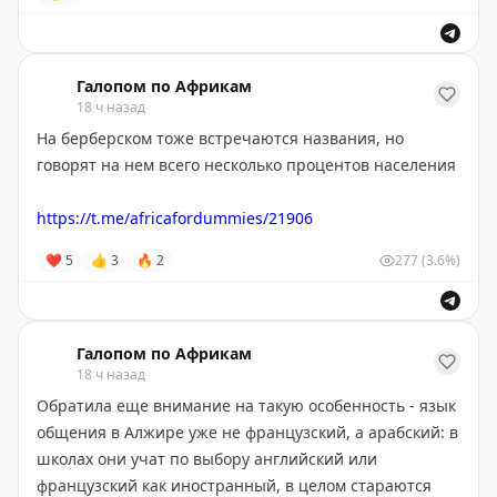
🫠
😉
😊
😇
🥰
❤️
«
Пушкин в Африке
»
(в
Максе
и
ВК
мы тоже есть) —
Галопом по Африкам
18 ч назад
для всех, кто хотел познакомиться со сложным миром
Чёрного континента, но не знал, с чего начать
.
На берберском тоже встречаются названия, но
говорят на нем всего несколько процентов населения
https://t.me/africafordummies/21906
❤
5
👍
3
🔥
2
277
(3.6%)
Галопом по Африкам
18 ч назад
Обратила еще внимание на такую особенность - язык
общения в Алжире уже не французский, а арабский: в
школах они учат по выбору английский или
французский как иностранный, в целом стараются