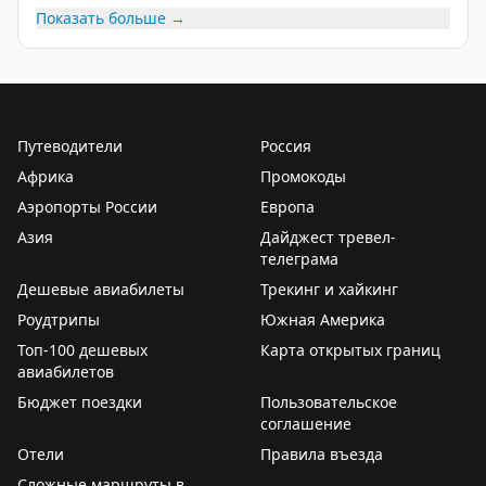
👔
Сегодня
древняя традиция переживает
Показать больше →
ренессанс
, и молодые горожанки всё чаще выбирают
именно её вместо привычных спа-процедур. Тем
более, это полезно для организма и хорошо
успокаивает.
Путеводители
Россия
Берём на заметку?
Африка
Промокоды
Аэропорты России
Европа
🫠
😉
😊
😇
🥰
Азия
Дайджест тревел-
телеграма
❤️
«
Пушкин в Африке
»
(в
Максе
и
ВК
мы тоже есть) —
Дешевые авиабилеты
Трекинг и хайкинг
для всех, кто хотел познакомиться со сложным миром
Чёрного континента, но не знал, с чего начать
.
Роудтрипы
Южная Америка
Топ-100 дешевых
Карта открытых границ
авиабилетов
Бюджет поездки
Пользовательское
соглашение
Отели
Правила въезда
Сложные маршруты в