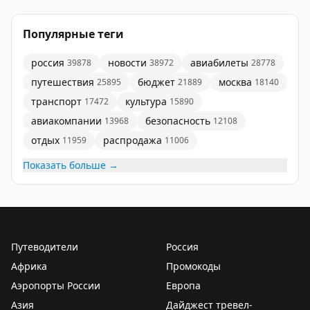
Популярные теги
россия
новости
авиабилеты
39878
38972
28778
путешествия
бюджет
москва
25895
21889
18140
транспорт
культура
17472
15890
авиакомпании
безопасность
13968
12108
отдых
распродажа
11959
11006
Показать больше →
Путеводители
Россия
Африка
Промокоды
Аэропорты России
Европа
Азия
Дайджест тревел-