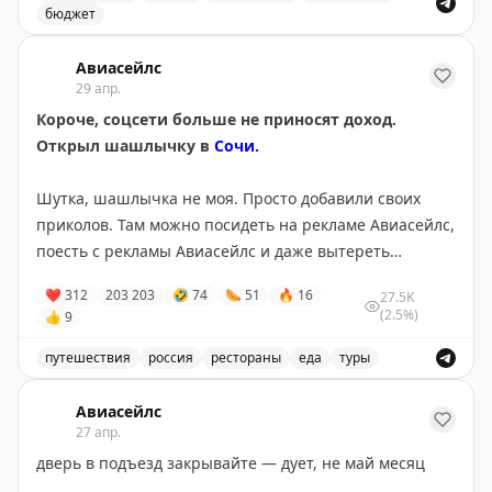
бюджет
Разыгрываем баллы на авиабилеты, чтобы вы слетали
🔍
Проверить результаты
Авиасейлс
29 апр.
Короче, соцсети больше не приносят доход.
Открыл шашлычку в
Сочи.
Шутка, шашлычка не моя. Просто добавили своих
приколов. Там можно посидеть на рекламе Авиасейлс,
поесть с рекламы Авиасейлс и даже вытереть
жирные пальцы после шашлыка об канал Авиасейлс
❤
312
203
203
🤣
74
🌭
51
🔥
16
27.5K
в Телеграм.
(2.5%)
👍
9
Прилетайте, приходите, поедите, поперд... так ну
путешествия
россия
рестораны
еда
туры
последнее это опционально.
Шашлычка в Сочи, Россия, предлагает уникальный оп
Авиасейлс
27 апр.
Записывайте адрес: Сочи, Парковая улица, 13
дверь в подъезд закрывайте — дует, не май месяц