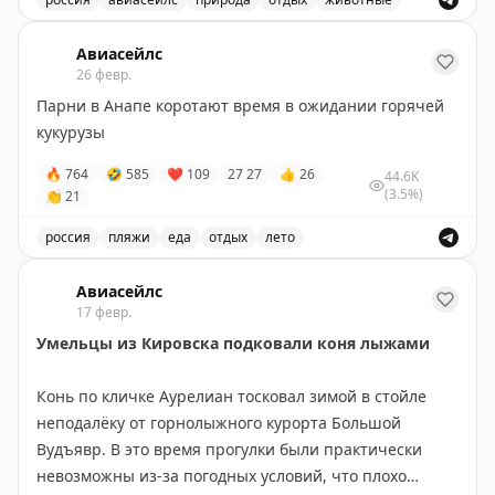
заботами, наверняка позавидовали бы такой пышной
На заливных лугах наших передовых колхозов даже в 
шевелюре. А рогам, наверное, не позавидовали бы.
Авиасейлс
26 февр.
🛫
Подписаться на Авиасейлс
Парни в Анапе коротают время в ожидании горячей
кукурузы
🔥
764
🤣
585
❤
109
27
27
👍
26
44.6K
(3.5%)
👏
21
россия
пляжи
еда
отдых
лето
Парни в Анапе коротают время в ожидании горячей к
Авиасейлс
17 февр.
Умельцы из Кировска подковали коня лыжами
Конь по кличке Аурелиан тосковал зимой в стойле
неподалёку от горнолыжного курорта Большой
Вудъявр. В это время прогулки были практически
невозможны из-за погодных условий, что плохо