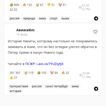
сказывалось как на физическом, так и на
🤣
909
🔥
132
🤯
67
👎
51
🤡
51
47.6K
психологическом состоянии животного.
(2.7%)
32
32
Хозяин уже было начал бить тревогу, но решение
россия
природа
зима
спорт
лыжи
быстро нашлось в одном из местных спортивных
Умельцы из Кировска подковали коня лыжами, чтобы о
магазинов.
Авиасейлс
16 февр.
История Никиты, которому настолько не понравилось
Аурелиан не единственное животное, катающееся по
зимовать в Азии, что он без оглядки улетел обратно в
склонам. Также там был замечен козёл на сноуборде.
Питер прямо в канун Нового года.
✈️
Подписаться на Авиасейлс
Читайте в
ПСЖР
:
i.avs.io/7YUZqXJX
301
301
🤯
119
🤣
103
🤡
44
🔥
32
50.8K
(1.3%)
👍
21
путешествия
россия
санкт петербург
зима
история
История Никиты, который улетел обратно в Питер пря