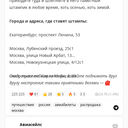
приходите туда и шлёпните в него памятный
штампик в любое время, хоть осенью, хоть зимой.
Города и адреса, где ставят штампы:
Екатеринбург, проспект Ленина, 53
Москва, Лубянский проезд, 25с1
Москва, улица Новый Арбат, 13
Москва, Новокузнецкая улица, 4/12с1
Омск, проспект Карла Маркса, 39
Поздравьте лайком хотя бы, давайте поднимать друг
другу настроение такими приятными делами —
❤️
Пермь, улица Ленина, 72А
225
225
❤
81
👍
28
👏
5
🔥
5
3
3
24.7K
(1.4%)
Ростов-на-Дону, Пушкинская улица, 163-169
путешествия
россия
авиабилеты
распродажа
москва
Самара, Галактионовская улица, 130
Эксклюзивное бортовое меню с едой и напитками в ко
Авиасейлс