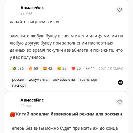
Фото дикой природы в калмыцкой степи и авиабилеты
Авиасейлс
✈️
Подписаться на Авиасейлс
22 мая
давайте сыграем в игру
замените любую букву в своём имени или фамилии на
любую другую букву при заполнении паспортных
данных во время покупки авиабилета и покажите, что
у вас получилось
🤣
586
🔥
60
🤩
42
🤨
22
❤
20
👀
11
21.1K
(3.6%)
россия
документы
авиабилеты
транспорт
паспорт
Игра с паспортными данными при покупке авиабилето
Авиасейлс
20 мая
🇨🇳
Китай продлил безвизовый режим для россиян
Теперь без визы можно будет приехать аж до конца