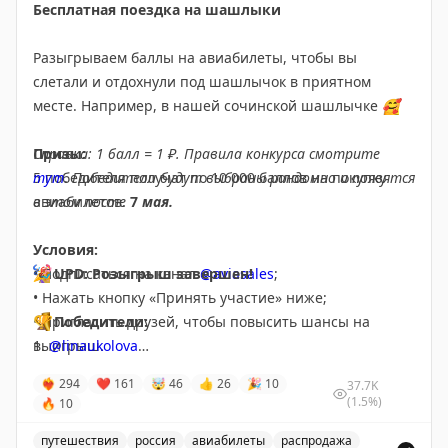
Бесплатная поездка на шашлыки
Разыгрываем баллы на авиабилеты, чтобы вы
слетали и отдохнули под шашлычок в приятном
месте. Например, в нашей сочинской шашлычке
🥰
Призы:
Справка: 1 балл = 1 ₽. Правила конкурса смотрите
5 победителя получат по 10 000 баллов на покупку
тут
.
Победители будут выбраны рандомно и появятся
авиабилетов.
в этом посте
7
мая.
Условия:
• Подписаться на канал
🎉
UPD: Розыгрыш завершен!
@aviasales
;
• Нажать кнопку «Принять участие» ниже;
• Пригласить друзей, чтобы повысить шансы на
🏆
Победители:
выигрыш.
1.
@linaukolova
2.
@fleybeype
❤‍🔥
294
❤
161
🤯
46
👍
26
🎉
10
37.7K
3.
@alexandra9819
(1.5%)
🔥
10
4.
@proizdpo
5.
путешествия
@Eleas666
россия
авиабилеты
распродажа