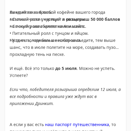
Вы можете выбрать:
Каждый заказ в любой кофейне вашего города
• Сытный ролл с курицей и овощами.
автоматически участвует в
розыгрыш 50 000 баллов
• Сочный ролл с креветками и манго.
на покупку авиабилета на Авиасейлс.
• Питательный ролл с тунцом и яйцом.
• Ходить голодными и несчатными.
Ну то есть, чем больше наборов съедите, тем выше
шанс, что в июле полетите на море, создавать пузом
прохладную тень на песке.
И ещё. Всё это только
до 5 июля
. Можно не успеть.
Успеете?
Если что, победителя розыгрыша определим 12 июля, а
все подробности и правила уже ждут вас в
приложении Дринкит.
А если у вас есть
наш паспорт путешественника
, то