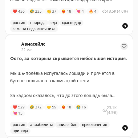
❤
436
🤣
235
👏
37
❤‍🔥
18
💘
4
🔥
4
18.5K
(4.0%)
россия
природа
еда
краснодар
семена подсолнечника
Пользователь ищет семена подсолнечника из Краснод
Авиасейлс
22 мая
Фото, за которым скрывается небольшая история.
Мышь-полёвка испугалась лошади и прячется в
бутоне тюльпана в калмыцкой степи.
За кадром оказалось, что до этого лошадь была
напугана верблюдом, а верблюда до этого напугал
❤
529
🤣
372
🤝
59
❤‍🔥
18
😭
16
23.1K
человек, который был напуган калькулятором
(4.5%)
💘
15
платежей по ипотеке.
россия
авиабилеты
авиасейлс
приключения
природа
Дикая природа восхитительна.