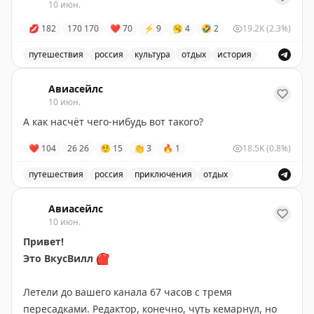
10 июн.
Санкт-Петербург, набережная канала Грибоедова, 26
Санкт-Петербург, 9-я линия Васильевского острова, 44
💋
182
170
170
❤
70
⚡
9
🥱
4
🤣
2
19.2K
(2.3%)
путешествия
россия
культура
отдых
история
Якутск, улица Лермонтова, 36/1
Пост о путешествиях и отдыхе в России.
Авиасейлс
Казань, улица Николая Ершова, 62
10 июн.
А как насчёт чего-нибудь вот такого?
Сочи, посёлок городского типа Красная Поляна, улица
Турчинского, 44А
❤
104
26
26
🤨
15
👏
3
🔥
1
18.5K
(0.8%)
Краснодар, Красная улица, 83
путешествия
россия
приключения
отдых
Пост о приключениях и путешествиях в России.
Авиасейлс
10 июн.
Привет!
Это ВкусВилл
❤️
Летели до вашего канала 67 часов с тремя
пересадками. Редактор, конечно, чуть кемарнул, но