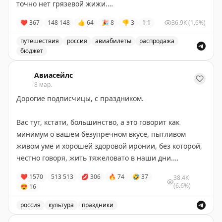
точно нет грязевой жижи.
❤
367
148
148
👍
64
🎉
8
👎
3
1
1
36.9K
(1.6%)
Призы:
3 победителя получат по паре резиновых сапог и по
путешествия
россия
авиабилеты
распродажа
10 000 баллов на покупку авиабилетов.
бюджет
Абсолютно бесплатный розыгрыш призов, включая ави
Условия:
Авиасейлс
8 мар.
• быть подписанными на канал
@aviasales
,
Дорогие подписчицы, с праздником.
• нажать кнопку «Принять участие» внизу,
• пригласить друзей, чтобы увеличить шанс на
Вас тут, кстати, большинство, а это говорит как
выигрыш.
минимум о вашем безупречном вкусе, пытливом
живом уме и хорошей здоровой иронии, без которой,
Результаты автоматически появятся в этом посте
честно говоря, жить тяжеловато в наши дни.
18 марта. 1 балл = 1 ₽. Правила
тут
.
❤
1570
513
513
💋
306
🔥
74
🤣
37
38.4K
Хочется честно и открыто признаться вам в любви,
(6.6%)
😍
16
хотя бы от лица СММ. От лица компании вряд ли
получится, потому что капитализм бездушная
россия
культура
праздники
машина. Шутка.
Поздравление с праздником от СММ, выражение любв