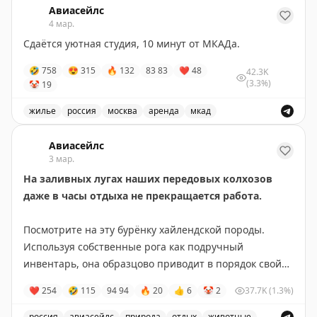
Авиасейлс
4 мар.
Желаем вам радости, комфорта, всего хорошего,
Сдаётся уютная студия, 10 минут от МКАДа.
доброго и интересного. Обнимаем всех.
🤣
758
😍
315
🔥
132
83
83
❤
48
42.3K
Да и в целом, если честно, писали бы такое каждый
(3.3%)
🤡
19
день.
жилье
россия
москва
аренда
мкад
Сдаётся уютная студия в Москве, всего 10 минут от МК
Авиасейлс
3 мар.
На заливных лугах наших передовых колхозов
даже в часы отдыха не прекращается работа.
Посмотрите на эту бурёнку хайлендской породы.
Используя собственные рога как подручный
инвентарь, она образцово приводит в порядок свой
густой волосяной покров.
❤
254
🤣
115
94
94
🔥
20
👍
6
🤡
2
37.7K
(1.3%)
Многие мужчины, обременённые кабинетными
россия
авиасейлс
природа
отдых
животные