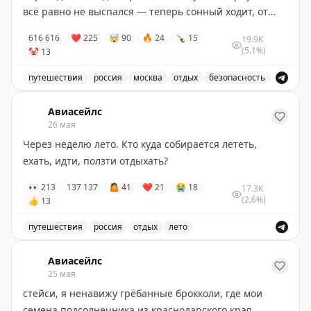
всё равно не выспался — теперь сонный ходит, от
постов нос воротит.
616
616
❤
225
🤯
90
🔥
24
🍾
15
19.9K
(5.1%)
🤡
13
Попробуйте разбудить его реакциями
😙
путешествия
россия
москва
отдых
безопасность
Пост о путешествии и отдыхе в России, с упоминание
Авиасейлс
26 мая
Через неделю лето. Кто куда собирается лететь,
ехать, идти, ползти отдыхать?
👀
213
137
137
🤷
41
❤
21
😭
18
17.3K
(2.6%)
👍
13
путешествия
россия
отдых
лето
Лето уже близко, и многие люди начинают планироват
Авиасейлс
25 мая
стейси, я ненавижу грёбанные брокколи, где мои
семена подсолнечника из краснодарского края