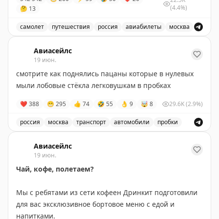
(4.4%)
🤔
13
самолет
путешествия
россия
авиабилеты
москва
Пассажир с трёхкомнатной квартирой в Москве плачет
Авиасейлс
19 июн.
смотрите как поднялись пацаны которые в нулевых
мыли лобовые стёкла легковушкам в пробках
❤
388
😁
295
👍
74
🤣
55
👌
9
🤯
8
29.6K
(2.9%)
россия
москва
транспорт
автомобили
пробки
Рассказ о пацанах, которые мыли лобовые стекла легк
Авиасейлс
19 июн.
Чай, кофе, полетаем?
Мы с ребятами из сети кофеен Дринкит подготовили
для вас эксклюзивное бортовое меню с едой и
напитками.