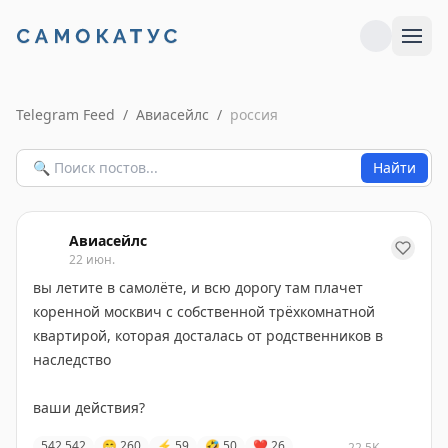
Telegram Feed
/
Авиасейлс
/
россия
Найти
Авиасейлс
22 июн.
вы летите в самолёте, и всю дорогу там плачет
коренной москвич с собственной трёхкомнатной
квартирой, которая досталась от родственников в
наследство
ваши действия?
542
542
😁
260
⚡
59
🤣
50
❤
26
22.5K