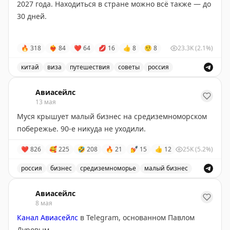
2027 года. Находиться в стране можно всё также — до
30 дней.
Ловите чек-лист, который пригодится если летите в
🔥
318
❤‍🔥
84
❤
64
💋
16
👍
8
🤨
8
23.3K
(2.1%)
Китай впервые:
i.avs.io/ll7mPbX2
китай
виза
путешествия
советы
россия
Китай продлил безвизовый режим для россиян до конц
Авиасейлс
13 мая
Муся крышует малый бизнес на средиземноморском
побережье. 90-е никуда не уходили.
❤
826
🥰
225
🤣
208
🔥
21
💅
15
👍
12
25K
(5.2%)
россия
бизнес
средиземноморье
малый бизнес
Муся крышует малый бизнес на средиземноморском 
Авиасейлс
8 мая
Канал Авиасейлс
в Telegram, основанном Павлом
Дуровым