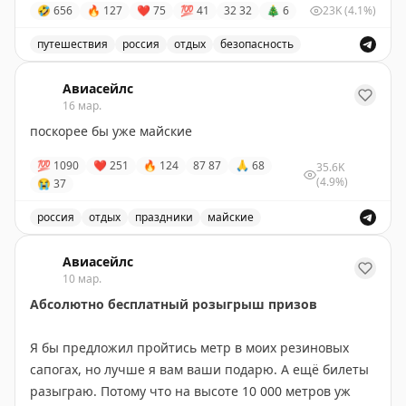
🤣
656
🔥
127
❤
75
💯
41
32
32
🎄
6
23K
(4.1%)
путешествия
россия
отдых
безопасность
Пост о важности закрывания двери в подъезд, чтобы 
Авиасейлс
16 мар.
поскорее бы уже майские
💯
1090
❤
251
🔥
124
87
87
🙏
68
35.6K
(4.9%)
😭
37
россия
отдых
праздники
майские
Ждать маяских праздников, планирование отдыха в р
Авиасейлс
10 мар.
Абсолютно бесплатный розыгрыш призов
Я бы предложил пройтись метр в моих резиновых
сапогах, но лучше я вам ваши подарю. А ещё билеты
разыграю. Потому что на высоте 10 000 метров уж