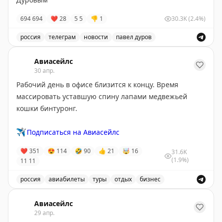
694
694
❤
28
5
5
👎
1
30.3K
(2.4%)
россия
телеграм
новости
павел дуров
Канал Авиасейлс в Telegram, основанном Павлом Дур
Авиасейлс
30 апр.
Рабочий день в офисе близится к концу. Время
массировать уставшую спину лапами медвежьей
кошки бинтуронг.
✈️
Подписаться на Авиасейлс
❤
351
😍
114
🤣
90
👍
21
🤯
16
31.6K
(1.9%)
11
11
россия
авиабилеты
туры
отдых
бизнес
Рабочий день в офисе близится к концу, пора расслаб
Авиасейлс
29 апр.