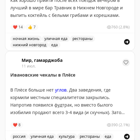
Как хорошо прийти после всех поездок вечером в
лучший в мире бар Травник в Нижнем Новгороде и
выпить коктейль с белыми грибами и корешками.
❤
14
👍
7
760
(2.8%)
ночная жизнь
уличная еда
рестораны
нижний новгород
еда
Один из лучших баров в мире находится в Нижнем Но
Мир, гамарджоба
11 июл.
Ивановские чекалы в Плёсе
В Плёсе больше нет
углов
. Два заведения, где
кормили местным специалитетом закрылись.
Напротив появился фудтрак, но вместо былого
изобилия продают всего 3-4 вида (и скучных). Зато
рядом обнаружилась «Чекальня», в продаже, как
❤
8
390
(2.1%)
уверяют, локальная кухня Ивановского региона. В
центре внимания чекалы — «традиционные блины
россия
уличная еда
культура
рестораны
еда