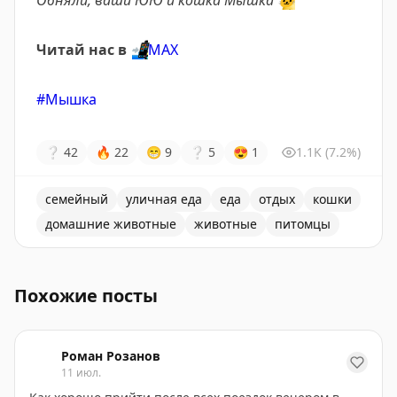
Обняли, ваши ЮЮ и кошка Мышка
🐱
Читай нас в
📲
МАХ
#Мышка
❔
42
🔥
22
😁
9
❔
5
😍
1
1.1K
(7.2%)
семейный
уличная еда
еда
отдых
кошки
домашние животные
животные
питомцы
Пост о домашней кошке и ее привычках, интересные ф
Похожие посты
Роман Розанов
11 июл.