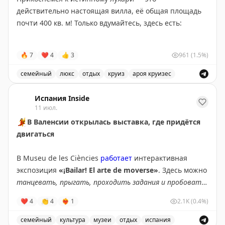
действительно настоящая вилла, её общая площадь
🗓️
До 4.08
почти 400 кв. м! Только вдумайтесь, здесь есть:
📍
Во всех проектах сети
➖
6 спален
🔥
7
❤
4
👍
3
961
(1.5%)
➖
гостиная
➖
2 зоны отдыха с шезлонгами и джакузи
семейный
люкс
отдых
круиз
ароя круизес
➖
собственная детская комната с приставкой и
Аroya Cruises предлагает роскошный круиз на вилле д
настольными играми
Испания Inside
➖
массажная комната
11 июл.
💃
В Валенсии открылась выставка, где придётся
Если вы арабский шейх или просто сказочно богаты и
двигаться
у вас большая семья, это идеальный вариант отдыха.
В Museu de les Ciències
работает
интерактивная
🔜
@kak_ehat
экспозиция
«¡Bailar! El arte de moverse»
. Здесь можно
танцевать, прыгать, проходить задания и пробовать
разные движения под музыку.
❤
4
👏
4
❤‍🔥
1
2.1K
(0.4%)
👨‍🎨
Выставка разделена на три зоны —
Girar, Saltar и
семейный
культура
музеи
отдых
испания