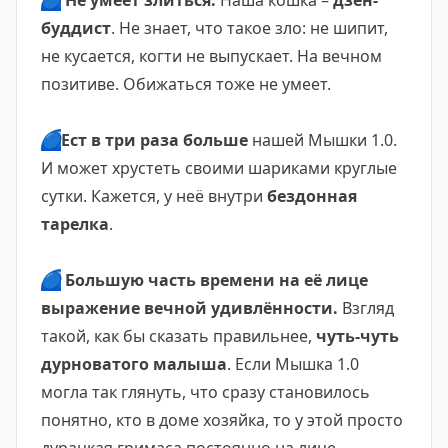
🔵
Не умеет злиться.
Наша кошка –
дзен-
буддист
. Не знает, что такое зло: не шипит,
не кусается, когти не выпускает. На вечном
позитиве. Обижаться тоже не умеет.
🔵
Ест в три раза больше
нашей Мышки 1.0.
И может хрустеть своими шариками круглые
сутки. Кажется, у неё внутри
бездонная
тарелка
.
🔵
Большую часть времени на её лице
выражение вечной удивлённости.
Взгляд
такой, как бы сказать правильнее,
чуть-чуть
дурноватого малыша
. Если Мышка 1.0
могла так глянуть, что сразу становилось
понятно, кто в доме хозяйка, то у этой просто