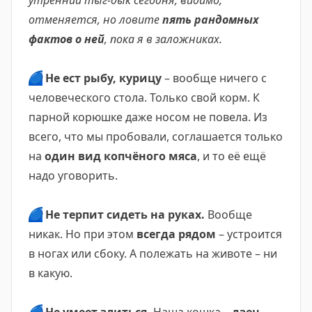
утренний тыг-дык сегодня, видимо,
отменяется, но ловите
пять рандомных
фактов о ней
, пока я в заложниках.
🔵
Не ест рыбу, курицу
– вообще ничего с
человеческого стола. Только свой корм. К
парной корюшке даже носом не повела. Из
всего, что мы пробовали, соглашается только
на
один вид копчёного мяса
, и то её ещё
надо уговорить.
🔵
Не терпит сидеть на руках.
Вообще
никак. Но при этом
всегда рядом
– устроится
в ногах или сбоку. А полежать на животе – ни
в какую.