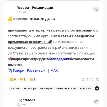
В аэропорту Краснодар введены дополнительные врем
Говорит Росавиация
12 июл.
🟡
Аэропорт
ДОМОДЕДОВО
принимает и отправляет рейсы
по согласованию
с
соответствующими органами в
связи с введением
временных ограничений
на использование
воздушного пространства в районе авиагавани.
🔎
Статус вашего рейса можно уточнить с помощью
❗️
онлайн-табло аэропорта
Меры приняты для обеспечения безопасности
Домодедово
.
полетов.
✈️
Говорит Росавиация
|
МАХ
😢
9
👎
3
👏
1
18K
(0.1%)
россия
аэропорт
авиация
безопасность
новости
Аэропорт Домодедово принимает и отправляет рейсы
FlightMode
12 июл.