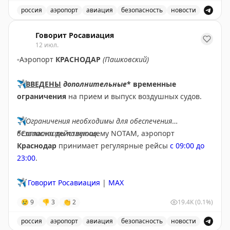
✈️
Говорит Росавиация
|
МАХ
на высоте нескольких тысяч метров.
россия
аэропорт
авиация
безопасность
новости
⠀
В аэропорту Ярославля введены временные ограничен
Пусть каждый полёт приносит новые впечатления, а
Говорит Росавиация
12 июл.
каждая улыбка, подаренная пассажирам, обязательно
возвращается к вам! С праздником!
▫️
Аэропорт
КРАСНОДАР
(Пашковский)
✈️
ВВЕДЕНЫ
дополнительные
* временные
ограничения
на прием и выпуск воздушных судов.
✈️
Ограничения необходимы для обеспечения
безопасности полетов.
*Согласно действующему NOTAM, аэропорт
Краснодар
принимает регулярные рейсы
с 09:00 до
23:00
.
✈️
Говорит Росавиация
|
MAX
😢
9
👎
3
👏
2
19.4K
(0.1%)
россия
аэропорт
авиация
безопасность
новости