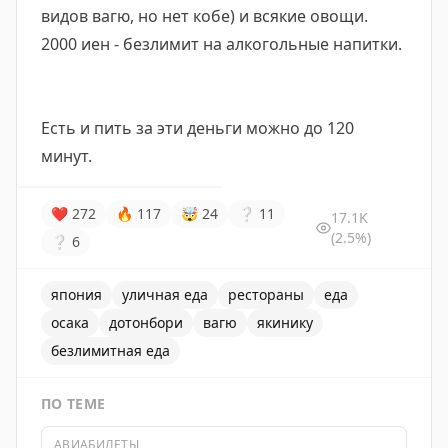
видов вагю, но нет кобе) и всякие овощи.
2000 иен - безлимит на алкогольные напитки.
Есть и пить за эти деньги можно до 120
минут.
❤
272
🔥
117
🤯
24
❔
11
17.1K
(2.5%)
❔
6
япония
уличная еда
рестораны
еда
осака
дотонбори
вагю
якинику
безлимитная еда
ПО ТЕМЕ
АВИАБИЛЕТЫ