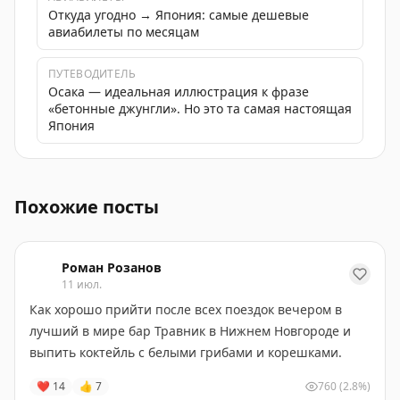
Откуда угодно → Япония: самые дешевые
авиабилеты по месяцам
ПУТЕВОДИТЕЛЬ
Осака — идеальная иллюстрация к фразе
«бетонные джунгли». Но это та самая настоящая
Япония
В Осаке открылся якинику-ресторан Rokunomiya, где 
Похожие посты
Роман Розанов
11 июл.
Как хорошо прийти после всех поездок вечером в
лучший в мире бар Травник в Нижнем Новгороде и
выпить коктейль с белыми грибами и корешками.
❤
14
👍
7
760
(2.8%)