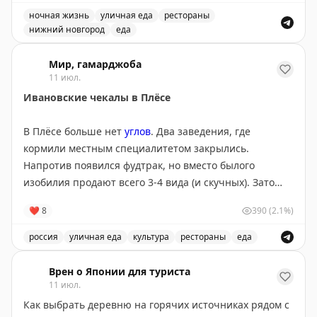
ночная жизнь
уличная еда
рестораны
нижний новгород
еда
Один из лучших баров в мире находится в Нижнем Но
Мир, гамарджоба
11 июл.
Ивановские чекалы в Плёсе
В Плёсе больше нет
углов
. Два заведения, где
кормили местным специалитетом закрылись.
Напротив появился фудтрак, но вместо былого
изобилия продают всего 3-4 вида (и скучных). Зато
рядом обнаружилась «Чекальня», в продаже, как
❤
8
390
(2.1%)
уверяют, локальная кухня Ивановского региона. В
центре внимания чекалы — «традиционные блины
россия
уличная еда
культура
рестораны
еда
ярмарочной кухни». Пышные сдобные жирные. Взял
Автор пробует чекалы в Плёсе и рассказывает о свое
трио за 690₽: с грудинкой, сомом и щёчками.
Врен о Японии для туриста
Показалось очень хорошим.
11 июл.
Как выбрать деревню на горячих источниках рядом с