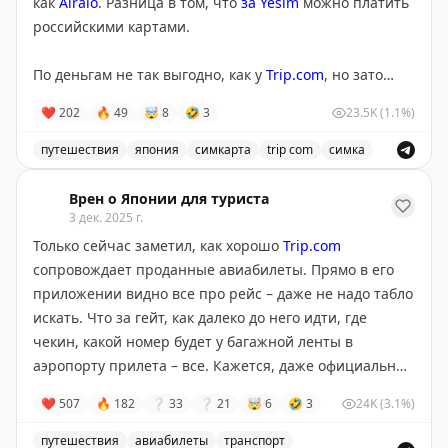
как
Airalo
. Разница в том, что
за Yesim
можно платить
снова стали цифровым россиянином.
российскими картами.
По деньгам не так выгодно, как у
Trip.com
, но зато
есть удобное модное приложение, где можно
❤
202
🔥
49
🤯
8
🤣
3
23.5K
(1.1%)
оперативно отслеживать расход трафика и, что самое
приятное, оперативно докупать еще пакеты (без
путешествия
япония
симкарта
trip com
симка
повторной установки симки).
Опыт использования симки Yesim в Японии и сравнен
Врен о Японии для туриста
Если неохота докупать, то помните, что 20 гигов
3 дек. 2025 г.
хватит на две недели без проблем. Проверено
Только сейчас заметил, как хорошо
Trip.com
неоднократно (в этот раз за три недели ушло
сопровождает проданные авиабилеты. Прямо в его
примерно 25). А "безлимитные" тарифы не надо
приложении видно все про рейс – даже не надо табло
брать, это почти всегда обман и хуже по объему
искать. Что за гейт, как далеко до него идти, где
реального быстрого трафика, чем лимитные. У Yesim,
чекин, какой номер будет у багажной ленты в
Airalo, Trip – у всех так (если нужен реальный
аэропорту прилета – все. Кажется, даже официальные
безлимит, берите у Japan Wireless).
приложения авиакомпаний так не умеют.
❤
507
🔥
182
❔
33
❔
21
🤯
6
🤣
3
24K
(3.1%)
У Yesim регулярно бывают промокоды, сейчас для
Ссылка на правильную страницу чекина на рейс тоже
путешествия
авиабилеты
транспорт