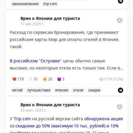
новых пользователей есть sakura17 (cкидка 17%). У
есть, не надо самому ничего гуглить (что важно в
авиакомпании
trip com
Airalo есть аналогичный NEWTOAIRALO15 (но на 15%
случае китайских авиакомпаний). Правда, онлайн-
Удобный сервис от Trip.com для сопровождения авиаб
и действует только до конца года).
чекин закрылся слишком рано, только и смог
Врен о Японии для туриста
17 авг. 2025 г.
проверить, что билет действителен.
Расклад по сервисам бронирования, где принимают
российские карты Мир для оплаты отелей в Японии,
такой.
В российском "Островке"
цены обычно самые
высокие, но некоторые отели есть только там. Если вы
берете что-то нестандартное (например, рёкан на
❤
179
❔
31
🔥
26
😈
3
117K
(0.2%)
одного, со встроенной в номер купелью и без еды),
лучше уточнить у техподдержки и рёкана,
китай
путешествия
япония
отели
скидки
правильный ли тип номера вам забронирован.
Сервисы бронирования отелей в Японии и Китае, скид
Бывают случаи,
когда сервис путает и берет не то.
Врен о Японии для туриста
Если у вас есть высокий уровень в программе
23 июн. 2025 г.
лояльности других сервисов бронирования,
можно
У
Trip.com
на русской версии сайта
обнаружена акция
через техподдержку запросить у "Островка" такой же,
со скидками до 50% (максимум 10 тыс. рублей) и 10%
чтобы получить доступ к скидкам. У Островка часто
кэшбеком
при покупке авиабилетов 25-27 июня.