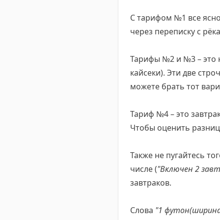
С тарифом №1 все ясно
через переписку с рёка
Тарифы №2 и №3 – это
кайсеки). Эти две стр
можете брать тот вари
Тариф №4 – это завтр
Чтобы оценить разниц
Также не пугайтесь то
числе (
"Включен 2 завт
завтраков.
Слова
"1 футон(ширина