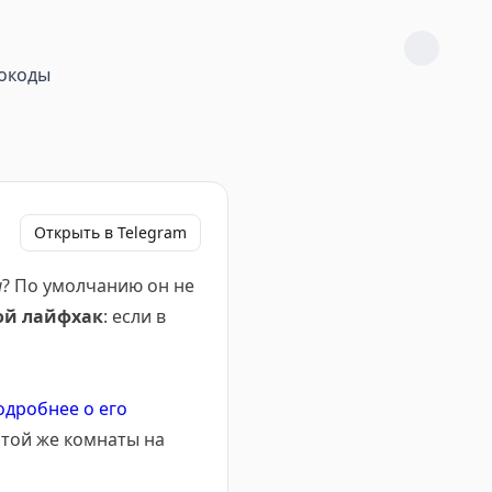
окоды
Открыть в Telegram
и
? По умолчанию он не
той лайфхак
: если в
одробнее о его
 той же комнаты на