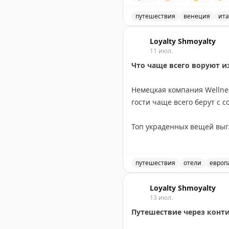
Итого 1540₽.
путешествия
венеция
ит
Дорогая Венеция, да?
Стоимость пиццы и вина в
Loyalty Shmoyalty
P.S. Сдаю позицию: «
La Foc
11 июл.
#поиталиибюджетно
Что чаще всего воруют и
Немецкая компания Wellne
гости чаще всего берут с 
Топ украденных вещей выгл
останавливаются на мелоч
Самые экстравагантные кр
путешествия
отели
европ
рояль, во Франции — чуче
Обзор результатов опроса
композиций.
Loyalty Shmoyalty
13 июл.
Путешествие через конт
Интересно, что предпочтен
выбирают более ценные п