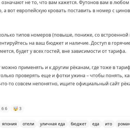
означают не то, что вам кажется. Футонов вам в любом
о, а вот европейскую кровать поставить в номер с цино
сколько типов номеров (повыше, пониже, со встроенной 
нтируйтесь на ваш бюджет и наличие. Доступ в горячие
ется, будет у всех гостей, вне зависимости от тарифа.
 можно применять и к другим рёканам, где тоже в тариф
только проверять еще и фотки ужина – чтобы понять, ка
 что-то совсем непонятно, ищите официальный сайт рёк
6
6
🤯
3
япония
отели
уличная еда
бюджет
еда
ито
роман