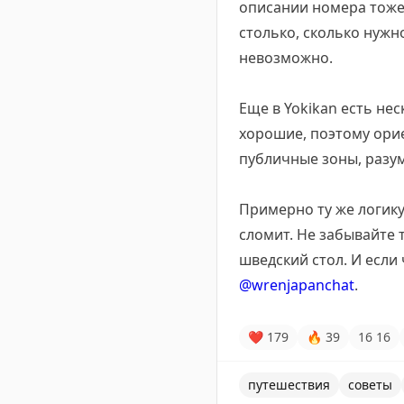
описании номера тоже 
столько, сколько нужн
невозможно.
Еще в Yokikan есть не
хорошие, поэтому орие
публичные зоны, разуме
Примерно ту же логику
сломит. Не забывайте 
шведский стол. И если
@wrenjapanchat
.
❤
179
🔥
39
16
16
путешествия
советы