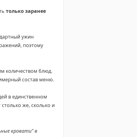
ать
только заранее
ндартный ужин
бражений, поэтому
им количеством блюд.
римерный состав меню.
юдей в единственном
 столько же, сколько и
ьные кровати" в