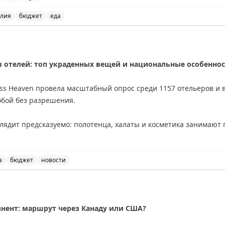
алия
бюджет
еда
 кафе на берегу канала в Венеции, Италия.
a
»
з отелей: топ украденных вещей и национальные особенно
ss Heaven провела масштабный опрос среди 1157 отельеров и 
собой без разрешения.
ядит предсказуемо: полотенца, халаты и косметика занимают п
ах — из номеров исчезают светильники и даже телевизоры.
ажи показывают фантазию постояльцев: в Берлине гости крали
а
бюджет
новости
ло кабана. Также зафиксированы случаи кражи дверных номеро
 о самых часто украденных вещах из отелей и национал
инент: маршрут через Канаду или США?
ия в краже различаются в зависимости от звездности отеля. Г
редметы, чем постояльцы бюджетных вариантов.