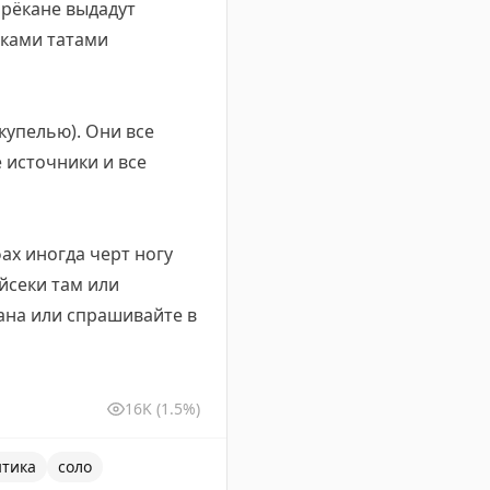
 рёкане выдадут
вками татами
купелью). Они все
 источники и все
ах иногда черт ногу
йсеки там или
ана или спрашивайте в
16K
(1.5%)
тика
соло