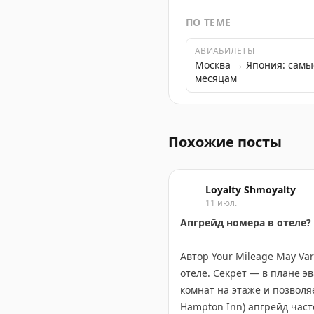
ПО ТЕМЕ
АВИАБИЛЕТЫ
Москва → Япония: самы
месяцам
Советы по выбору тарифа 
Похожие посты
Loyalty Shmoyalty
11 июл.
Апгрейд номера в отеле?
Автор Your Mileage May Va
отеле. Секрет — в плане э
комнат на этаже и позволяе
Hampton Inn) апгрейд час