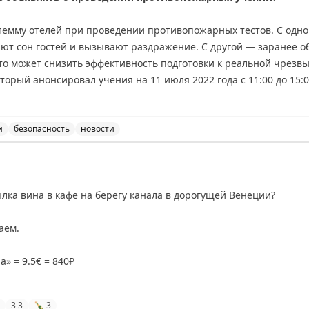
тся адаптироваться к этому неудобству самостоятельно.
лемму отелей при проведении противопожарных тестов. С одн
ют сон гостей и вызывают раздражение. С другой — заранее 
ing
то может снизить эффективность подготовки к реальной чрезв
торый анонсировал учения на 11 июля 2022 года с 11:00 до 15
во гостей не спят. Брайан делится личным опытом частых ночн
ечает, что они помогли ему быстро научиться правильно дейст
 открытым: как найти баланс между комфортом гостей и эффект
и
безопасность
новости
 объявлять о проведении противопожарных учений, обсу
riginal
ылка вина в кафе на берегу канала в дорогущей Венеции?
аем.
» = 9.5€ = 840₽
о вина за 8€ = 700₽.
3
3
🍾
3