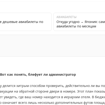
АВИАБИЛЕТЫ
е дешевые авиабилеты по
Откуда угодно → Япония: са
авиабилеты по месяцам
в японской гостинице рёкан, чтобы получить ужин кайс
 Вот как понять, блефует ли администратор
ry делится хитрым способом проверить, действительно ли вы п
вакуации на обратной стороне двери в номере. Этот план показ
т увидеть, где ваш номер находится в иерархии отеля. В бюджет
то означает всего лишь несколько дополнительных футов площа