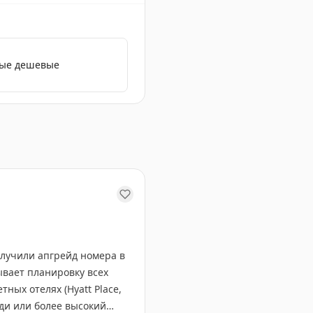
мые дешевые
еки. Как не ошибиться при бронировании и получить лу
олучили апгрейд номера в
ывает планировку всех
ных отелях (Hyatt Place,
ди или более высокий