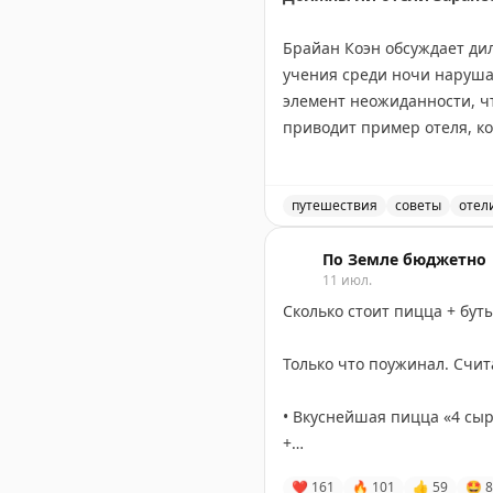
путешественникам приходи
Брайан Коэн обсуждает ди
учения среди ночи наруша
Gary Leff
|
View from the W
элемент неожиданности, ч
приводит пример отеля, ко
времени, когда большинст
время командировок и отм
ситуации. Вопрос остается
путешествия
советы
отел
реальной опасности?
Должны ли отели заранее
По Земле бюджетно
11 июл.
The Gate with Brian Cohen
|
O
Сколько стоит пицца + бут
Только что поужинал. Счит
• Вкуснейшая пицца «4 сыра
+
• Бутылка хорошего местног
❤
161
🔥
101
👍
59
🤩
8