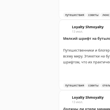
этаж. В старых отелях с н
карту эвакуации после тог
действительно дает хорош
путешествия
советы
люкс
Советы по апгрейду номер
Your Mileage May Vary
Loyalty Shmoyalty
|
Orig
13 июл.
Мелкий шрифт на бутылоч
Путешественники и блогер
всему миру. Этикетки на 
шрифтом, что их практиче
Проблема в том, что в ван
либо надевать их в мокрую
какая бутылка для чего п
путешествия
советы
отел
шампуня или наоборот.
Путешественники жалуютс
Loyalty Shmoyalty
13 июл.
Отели могли бы легко реши
Должны ли отели заране
контрастные цвета. Это ул