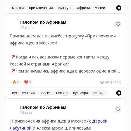
москва
приключения
культура
африка
музеи
Ликбез-прогулка по Москве: «Приключения африканц
Галопом по Африкам
12 июн.
Приглашаем вас на ликбез-прогулку «Приключения
африканцев в Москве»!
❓
Когда и как возникли первые контакты между
Россией и странами Африки?
❓
Чем занимались африканцы в дореволюционной
России, как попадали туда?
🔥
6
❤
1
349
(2.0%)
❓
Кто такой «арап Петра Великого» Абрам Ганнибал
и какую карьеру построили в Российской империи его
путешествия
россия
москва
культура
африка
потомки?
Ликбез-прогулка «Приключения африканцев в Москве»
❓
Зачем СССР приглашал на учебу африканских
Галопом по Африкам
студентов и чем они занимались в свободное от
24 мая
занятий время?
«Приключения африканцев в Москве» с
Дарьей
❓
Какую карьеру в России строили те африканцы,
Лабутиной
и Александром Шипиловым!