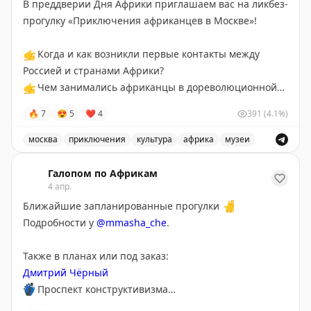
В преддверии Дня Африки приглашаем вас на ликбез-
прогулку «Приключения африканцев в Москве»!
👉
Когда и как возникли первые контакты между
Россией и странами Африки?
👉
Чем занимались африканцы в дореволюционной
России, как попадали туда?
🔥
7
😍
5
❤
4
391
(4.1%)
👉
Кто такой «арап Петра Великого» Абрам Ганнибал
и какую карьеру построили в Российской империи его
москва
приключения
культура
африка
музеи
потомки?
Приглашаем вас на ликбез-прогулку «Приключения аф
👉
Зачем СССР приглашал на учебу африканских
Галопом по Африкам
студентов и чем они занимались в свободное от
4 апр.
занятий время?
Ближайшие запланированные прогулки
👆
👉
Какую карьеру в России строили те африканцы,
Подробности у
@mmasha_che
.
которые приняли решение остаться?
И еще много чего интересного!
Также в планах или под заказ:
Дмитрий Чёрный
Прогулку проведут:
👣
Проспект конструктивизма
Кандидат исторических наук, преподаватель МГИМО
👣
Чёрный октябрь 93-го