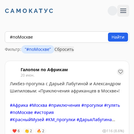
Найти
Фильтр:
“
#поМоскве
”
Сбросить
Галопом по Африкам
20 июн.
Ликбез-прогулка с Дарьей Лабутиной и Александром
Шипиловым: «Приключения африканцев в Москве»!
#Африка
#Москва
#приключения
#прогулки
#гулять
#поМоскве
#история
#КрасныйМузей
#КМ_прогулки
#ДарьяЛабутина
#АлександрШипилов
❤
6
👏
2
🔥
2
116
(8.6%)