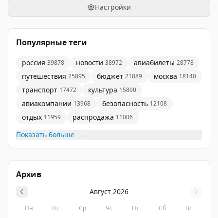
#КрасныйМузей
#КМ_прогулки
#поМоскве
Настройки
#кудапойти
#гуляем
#ликбез
Популярные теги
россия
новости
авиабилеты
39878
38972
28778
путешествия
бюджет
москва
25895
21889
18140
транспорт
культура
17472
15890
авиакомпании
безопасность
13968
12108
отдых
распродажа
11959
11006
Показать больше →
Архив
Август
2026
Пн
Вт
Ср
Чт
Пт
Сб
Вс