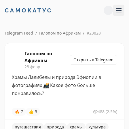
Telegram Feed
/
Галопом по Африкам
/
#
23828
Галопом по
Открыть в Telegram
Африкам
28 февр.
Храмы Лалибелы и природа Эфиопии в
фотографиях
📸
Какое фото больше
понравилось?
🔥
7
👍
5
488
(2.5%)
путешествия
природа
храмы
культура