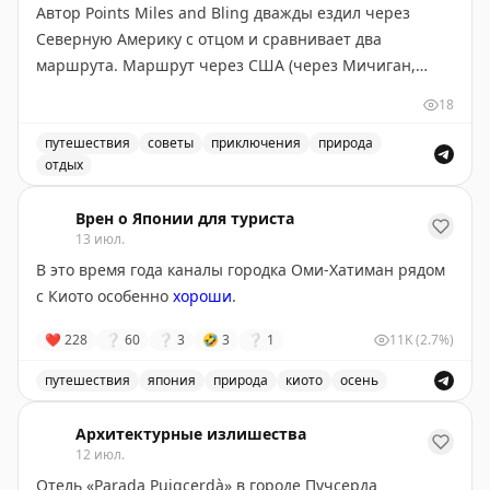
Автор Points Miles and Bling дважды ездил через
Северную Америку с отцом и сравнивает два
маршрута. Маршрут через США (через Мичиган,
Монтану, Айдахо и Вашингтон) короче на 300 км и
18
экономнее по топливу — идеален, если спешите. Но
главное открытие — это не пейзажи, а люди и
путешествия
советы
приключения
природа
отдых
неожиданные остановки. В маленьком городке
Маршрут через Канаду или США: сравнение двух путе
Уоллес, Айдахо, владелица отеля предложила лучший
Врен о Японии для туриста
номер, а ужин превратился в экскурсию по винному
13 июл.
погребу. Канадский маршрут длиннее, но предлагает
В это время года каналы городка Оми-Хатиман рядом
более продолжительные красивые виды: озера и леса
с Киото особенно
хороши
.
Северного Онтарио, Канадские Скалистые горы.
Совет: если едите ради пейзажей — выбирайте
❤
228
❔
60
❔
3
🤣
3
❔
1
11K
(2.7%)
Канаду и выделите 5-6 дней, посетив малые города
вроде Вавы или Муз-Джо. Если спешите — США
путешествия
япония
природа
киото
осень
справедливо конкурируют, особенно если оставить
Каналы городка Оми-Хатиман рядом с Киото особенно 
место для неожиданных открытий.
Архитектурные излишества
12 июл.
Points Miles and Bling
Отель «Parada Puigcerdà» в городе Пучсерда
|
Original