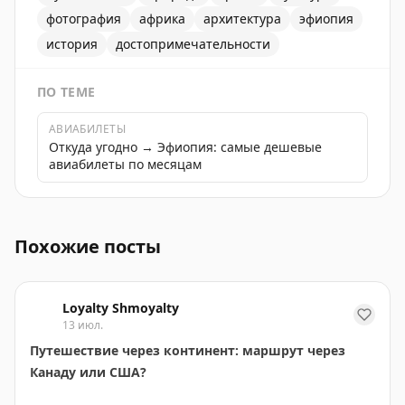
фотография
африка
архитектура
эфиопия
история
достопримечательности
ПО ТЕМЕ
АВИАБИЛЕТЫ
Откуда угодно → Эфиопия: самые дешевые
авиабилеты по месяцам
Фотографии храмов Лалибелы и природы Эфиопии. К
Похожие посты
Loyalty Shmoyalty
13 июл.
Путешествие через континент: маршрут через
Канаду или США?