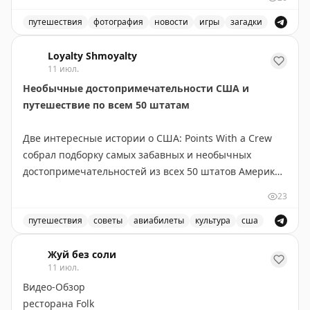
или неправильно на изображении. В статье также
приведен ответ на предыдущую загадку (часть 360) —
путешествия
фотография
новости
игры
загадки
фото дорожных знаков в Вайоминге с почти
Загадка «Что не так на этой фотографии?» продолжае
нечитаемыми номерами трасс из-за эрозии
Loyalty Shmoyalty
11 июл.
материала. Брайан приглашает читателей присылать
Необычные достопримечательности США и
свои фотографии и скриншоты для участия в серии
путешествие по всем 50 штатам
статей.
Две интересные истории о США: Points With a Crew
The Gate with Brian Cohen
|
Original
собрал подборку самых забавных и необычных
достопримечательностей из всех 50 штатов Америки.
В коллекцию вошли курьёзы вроде двухэтажного
23
туалета, самой большой в мире статуи джекалопа,
огромной синей статуи мустанга у аэропорта Денвера
путешествия
советы
авиабилеты
культура
сша
и парка Big Bone Lick в Кентукки.
Самые необычные и забавные достопримечательности
Жуй без соли
11 июл.
В то же время австралийский путешественник Wild
Видео-Обзор
About Travel завершил амбициозный проект —
ресторана Folk
посетил все 50 штатов США за 35 лет. Его