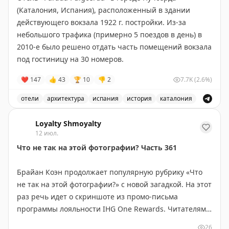
(Каталония, Испания), расположенный в здании
действующего вокзала 1922 г. постройки. Из-за
небольшого трафика (примерно 5 поездов в день) в
2010-е было решено отдать часть помещений вокзала
под гостиницу на 30 номеров.
❤
147
👍
43
🏆
10
👎
2
7.7K
(2.6%)
отели
архитектура
испания
история
каталония
Отель «Parada Puigcerdà» в городе Пучсерда, располо
Loyalty Shmoyalty
12 июл.
Что не так на этой фотографии? Часть 361
Брайан Коэн продолжает популярную рубрику «Что
не так на этой фотографии?» с новой загадкой. На этот
раз речь идет о скриншоте из промо-письма
программы лояльности IHG One Rewards. Читателям
предлагается угадать, что именно выглядит странно
26