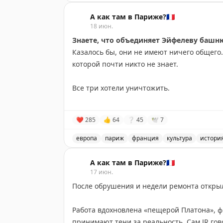
собором Святого Петра в Риме.
Пост о превращении искусства в туристи
А как там в Париже?🇫🇷
И есть ещё один факт, который меня пора
18 июн.
монастырский комплекс Парижа, пережив
Знаете, что объединяет Эйфелеву башн
В 1793 году его не разграбили и не снесли
Казалось бы, они не имеют ничего общего. 
этому до наших дней сохранился целый ан
которой почти никто не знает.
садами, историческими залами и церковью
упорно не замечает.
Все три хотели уничтожить.
📍
1 Pl. Alphonse Laveran, 75005
• Эйфелеву башню должны были разобрать че
❤
285
👍
64
❔
45
🕊
7
эксплуатации.
европа
париж
франция
культура
истори
• Нотр-Дам после Французской революции
Объединяет ли что-то Эйфелеву башню,
обречён на снос
.
А как там в Париже?🇫🇷
17 июн.
• А Сакре-Кёр ещё даже не была достроена
После обрушения и недели ремонта откр
строительство и навсегда закрыть проект.
Работа вдохновлена «пещерой Платона», ф
Самое удивительное — то, что их спасло
принимают тени за реальность. Сам JR гов