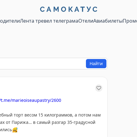
водители
Лента тревел телеграма
Отели
Авиабилеты
Пром
Найти
//t.me/marieoiseaupastry/2600
ебный торт весом 15 килограммов, а потом нам
асах от Парижа… в самый разгар 35-градусной
вились
😅