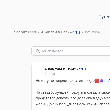
Путе
Telegram Feed
/
А как там в Париже?🇫🇷
/
культура
А как там в Париже?🇫🇷
11 июл.
Не могу не поделиться этим видео
❤️
https:
На свадьбу лучшей подруги я создала свад
предстояло довезти его до замка в двух ч
жары. До сих пор удивляюсь, как мы спра