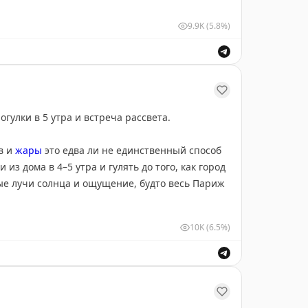
р и мама. А ещё и крутой кондитер.… И эта
9.9K
(5.8%)
ебного торта весом 15 килограммов для свадьбы подруг
гулки в 5 утра и встреча рассвета.
ов и
жары
это едва ли не единственный способ
из дома в 4–5 утра и гулять до того, как город
вые лучи солнца и ощущение, будто весь Париж
10K
(6.5%)
рогулки. Берите идею на заметку, особенно
динственный способ увидеть Париж таким,
елайфхаки
рогулки в 5 утра и встреча рассвета