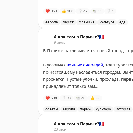
Я не только архитектор, автор книг, блоге
❤
363
👍
160
❔
42
🕊
11
❔
1
история — лишнее тому подтверждение.
европа
париж
франция
культура
еда
Автор поделился видео о создании свад
А как там в Париже?🇫🇷
9 июл.
В Париже наклевывается новый тренд – про
В условиях
вечных очередей
, толп турист
по-настоящему насладиться городом. Выйти 
проснется. Пустые улочки, прохлада, пер
принадлежит только вам.
❤
509
❔
73
🕊
40
👍
32
Я как гид уже начала практиковать такие п
сейчас в жару. В нынешних реалиях это е
советы
европа
париж
культура
история
каким его мечтают застать все.
#парижски
В Париже наклевывается новый тренд – п
А как там в Париже?🇫🇷
23 июн.