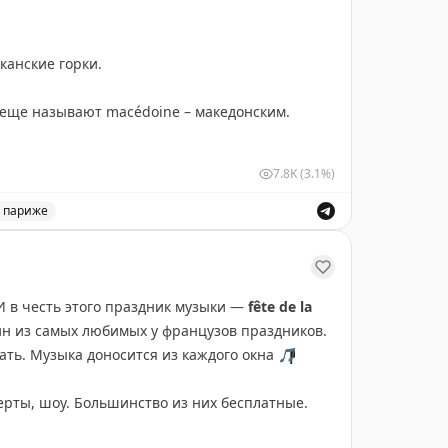
иканские горки.
го еще называют macédoine – македонским.
7.8K
(3.1%)
аникюр
с гелевым покрытием.
в париже
ые особенности и традиции.
 сейчас у хипстеров.
енье из тонкого теста, свернутое в трубочку.
 в честь этого праздник музыки —
fête de la
еке скручивали сигареты по диагонали, оттуда
дин из самых любимых у французов праздников.
вать. Музыка доносится из каждого окна
🎵
церты, шоу. Большинство из них бесплатные.
еальности десерт с кремом, украшенный по