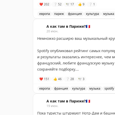
За 9 отмеченных мною в Париже празднико
❤
202
❔
52
🕊
17
👍
9
❔
1
диаметру печеньем савоярди.
густонаселённом городе нет смысла куда-т
давки из желающих. Самый идеальный вар
европа
париж
франция
культура
музыка
• В Бельгии популярный напиток
lait russe
выйти на улицу в хорошем настроении и пой
Первый день лета во Франции, праздни
количеством молока.
#русскиевпариже
А как там в Париже?🇫🇷
Многие мероприятия есть
20 июн.
по этой ссылке
.
Немножко расширю ваш музыкальный кру
Spotify опубликовал рейтинг самых популя
и результаты оказались интереснее, чем 
французский, любите французскую музыку и
сохраняйте подборку.
❤
151
👍
46
❔
28
🕊
3
На первом месте оказался бельгиец Stroma
Arcane. Её прослушали более 550 млн раз.
европа
франция
культура
музыка
spotify
Самые популярные франкоязычные песни 
На втором месте красивая и меланхолична
А как там в Париже?🇫🇷
Уотсона. Песня вышла много лет назад, но
19 июн.
Пока туристы штурмуют Нотр-Дам и башню