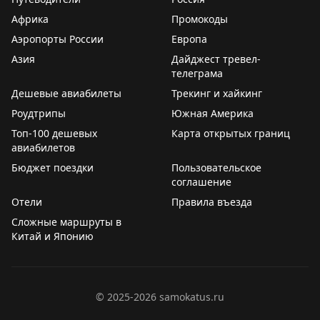
Африка
Промокоды
4. Зарубежные карты. Виза/Мастеркард проходят
Аэропорты России
Европа
почти везде. Единичные сложности наблюдались при
оплатах белорусскими картами. Курс считайте сами,
Азия
Дайджест тревел-
телеграма
исходя из способа пополнения ваших карт.
Дешевые авиабилеты
Трекинг и хайкинг
5. Наличка. На последнем месте, ибо курс не
Роудтрипы
Южная Америка
угадаешь, инфляция в Турции ого-го, сдачи может не
Топ-100 дешевых
Карта открытых границ
быть и тд. Если всё же без неё никак, то выгоднее
авиабилетов
всего снимать с ЮП в юанях (см. п.1 выше) в
Бюджет поездки
Пользовательское
банкоматах ZiraatBank, VakıfBank и IşBank - эти не
соглашение
берут свою комиссию за выдачу денег.
Отели
Правила въезда
Сложные маршруты в
PS. На сдачу в какой-то аптеке дали новую монетку 5
Китай и Японию
лир. Мелочь, а приятно :)
©
2025-2026
samokatus.ru