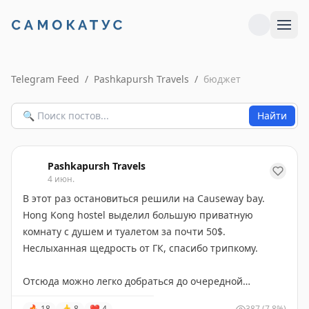
Telegram Feed
/
Pashkapursh Travels
/
бюджет
Найти
Pashkapursh Travels
4 июн.
В этот раз остановиться решили на Causeway bay.
Hong Kong hostel выделил большую приватную
комнату с душем и туалетом за почти 50$.
Неслыханная щедрость от ГК, спасибо трипкому.
Отсюда можно легко добраться до очередной
красивой обзорной точки - Breamar Hill. Говорят, на
🔥
18
👍
8
❤
4
387
(7.8%)