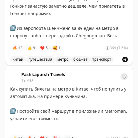
Гонконг зачастую заметно дешевле, чем прилететь в
Гонконг напрямую.
1️⃣
Из аэропорта Шэнчженя за 8¥ едем на метро в
сторону Luohu с пересадкой в Chegongmiao. Весь
маршрут - чуть меньше часа.
🔥
13
👍
9
❤
5
🥰
1
369
(7.6%)
2️⃣
Идём по указателям на Гонконг. Минут 10 пешей
китай
путешествия
метро
бюджет
транспорт
прогулки, заблудиться невозможно. Для лаоваев
Советы по путешествию из Шэнчженя в Гонконг на ме
дальше по коридору отдельные стрелочки.
Pashkapursh Travels
19 мая
3️⃣
Проходим выездные китайские и въездные
Как купить билеты на метро в Китае, чтоб не тупить у
гонконгские формальности. Очереди нет, всё
автоматика. На примере Куньмина.
практически моментально. Здесь же можно
пополнить Октопус при необходимости. Чем платить
1️⃣
Постройте свой маршрут в приложении Metroman,
в Гонконге разбирали
чуть раньше
.
узнайте его стоимость.
4️⃣
Садимся на метро на станции Lo Hu и едем в центр
2️⃣
На станции отправления в автомате по продаже