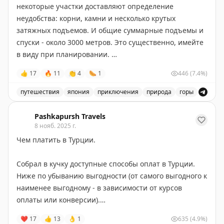
двух недель переписок с поддержкой оказалось, что в
выхода #2 зоны прилетов), пополнить её наличными
некоторые участки доставляют определение
принципе не регистрируется на иностранный номер
вонами (тут же и обменники). Некоторые автоматы в
неудобства: корни, камни и несколько крутых
телефона, бесполезен для туриста без японской
городе позволяют пополнять карту валютой для
затяжных подъемов. И общие суммарные подъемы и
симки.
автоматического обмена на воны по неплохому курсу.
спуски - около 3000 метров. Это существенно, имейте
Карта хитрая - на ней два чипа, перекинуть деньги со
в виду при планировании.
7. К-ЕТА - приложение для оформления электронного
счета wowpass на T-money до оплаты транспорта
разрешения на въезд в Корею, аналог веб-версии
👍
17
🔥
11
👏
4
🌭
1
446
(7.4%)
можно в приложении после активации карты.
Общая протяженность около 38 км. За один день
сервиса.
Wowpass можно использовать как обычную
пройти его практически нереально, рассчитывайте
путешествия
япония
приключения
природа
горы
платежную карту в магазинах, кафе и тд.
на хотя бы одну ночевку в пути (даже если ходили по
Описание маршрута в Японии, включая информацию о 
8. WOWPASS - корейская платежная карта со
40-50 км в день в Камино). Удобнее всего взять ночь
Pashkapursh Travels
встроенной картой T-money. Можно заказать онлайн,
Что можно успеть в Сеуле за полдня.
где-то в районе Tsugizakura-oji или чуть дальше, до
8 нояб. 2025 г.
забрать в аэропорту и пополнять наличкой.
начала второй порции крутых подъемов.
Чем платить в Турции.
Принимается в Корее практически везде + удобная
1.
Чхонгечхон 청계천
-
это канал с зонами отдыха в
оплата транспорта. Есть автоматы для пополнения
центре Сеула. Город уже украшается к Рождеству,
На скринах карты примерно понятны перепады
Собрал в кучку доступные способы оплат в Турции.
валютой по нормальному курсу.
поэтому тут довольно мило. Есть кофейни,
высот в разрезе двух дней пути. Organic map неплохо
Ниже по убыванию выгодности (от самого выгодного к
сувенирные магазины и тд.
рассчитывает время, но сверяйтесь и с Гугл-картами
наименее выгодному - в зависимости от курсов
9. NAVER MAPS и KakaoMap - два приложения с
тоже (но часть пешеходных троп он тоже не знает).
оплаты или конверсии).
онлайн-картами Кореи, практически идентичны по
2.
Собор Мёндон 명동대성당
- католический собор в
функционалу, хорошие транспортные планировщики.
❤
17
👍
13
👌
1
635
(4.9%)
самом центре. Идти минут 15 от канала. Всё рядом.
Файлик с метками для Organic Maps с указанием мест
1. Карты Юнион Пэй наших несанкционных банков