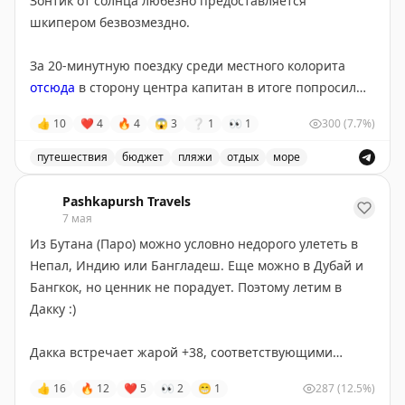
Зонтик от солнца любезно предоставляется
шкипером безвозмездно.
Рулить сюда из района старой Дакки - около часа на
зарешетчатом тук-туке — мотокибитки отказываются
За 20-минутную поездку среди местного колорита
ехать в такую даль. Сторговались с драйвером на 380
отсюда
в сторону центра капитан в итоге попросил
так.
100 так, хотя изначально договаривались на 50.
👍
10
❤
4
🔥
4
😱
3
❔
1
👀
1
300
(7.7%)
Напомню, что 1$ = 122 таки
Напомню, что 1$ = 122 таки.
путешествия
бюджет
пляжи
отдых
море
По Буриганге можно покататься на лодочке и наслад
Pashkapursh Travels
7 мая
Из Бутана (Паро) можно условно недорого улететь в
Непал, Индию или Бангладеш. Еще можно в Дубай и
Бангкок, но ценник не порадует. Поэтому летим в
Дакку :)
Дакка встречает жарой +38, соответствующими
ароматами и дурдомом везде, начиная с получения
👍
16
🔥
12
❤
5
👀
2
😁
1
287
(12.5%)
виз по прилету. Несколько сюр после приличного