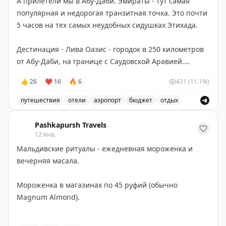
А прилетели мы в Абу-Даби. Эмираты - тут самая
постах :)
проходят.
популярная и недорогая транзитная точка. Это почти
5 часов на тех самых неудобных сидушках Этихада.
Дестинация - Лива Оазис - городок в 250 километров
от Абу-Даби, на границе с Саудовской Аравией.
Местами ограничение скорости на хайвее - до 160 км/
👍
26
❤
16
🔥
6
431
(11.1%)
ч, а в итоге вся дорога из аэропорта займет 2,5 часа.
На дорогах эмирата Абу-Даби нет нештрафуемого
путешествия
отели
аэропорт
бюджет
отдых
лимита, поэтому не превышаем, камер много.
Путешественники прибыли в Абу-Даби и отправились 
Проверить штрафы можно в приложении полиции
Pashkapursh Travels
Дубая (
тыц
) по номеру авто.
12 янв.
Мальдивские ритуалы - ежедневная мороженка и
Приехали сюда уже после заката:
вечерняя масала.
Bab Al Nojoum Bateen Liwa
Мороженка в магазинах по 45 руфий (обычно
Забронировать отель выгоднее всего получилось на
Magnum Almond).
трипкоме - почти втрое дешевле, чем на
официальном сайте отеля.
Масала вечером в кафе с видом на причалы - 10