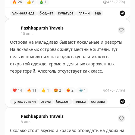
🔥
26
👍
8
🎄
1
455
(7.7%)
руфий.
Тут есть виллы с одной, двумя или тремя спальнями.
уличная еда
бюджет
культура
пляжи
еда
На каждой вилле - собственный подогреваемый
Прекрасное же)
Описание ритуалов на Мальдивах, включая ежедневн
бассейн с видом на пустыню и дюны. Сюда ехать -
Pashkapursh Travels
именно за пустынькой :)
Давайте поговорим - какие у вас ритуалы в поездках?
10 янв.
Острова на Мальдивах бывают локальные и резорты.
Новозеландский совиньон был предусмотрительно
На локальных островах живут местные жители. Тут
куплен в дьюти фри абудабского аэропорта :)
нельзя появляться на людях в купальниках и в
открытой одежде, кроме отдельных огороженных
территорий. Алкоголь отсутствует как класс.
Резорт - это когда отель занимает целый остров.
❤
14
🔥
11
👍
4
😍
2
❤‍🔥
2
🐳
1
476
(7.4%)
Местных жителей нет, кроме сотрудников - тут можно
и в купальниках, и с алкоголем. Цена на проживание
путешествия
отели
бюджет
пляжи
острова
в резорте в несколько раз выше цены проживания на
Описание типов островов на Мальдивах, включая лока
локальном острове, картинки вокруг более похожи на
Pashkapursh Travels
те, с которыми обычно ассоциируются Мальдивы.
8 янв.
Сколько стоит вкусно и красиво отобедать на двоих на