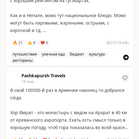
с хорошим рейтингом на гуглкартах.
Как и в Непале, момо тут национальное блюдо. Момо
могут быть паровыми, жареными, острыми, с
корочкой и тд.
🔥
21
👍
8
❤
6
372
(9.4%)
Начинки тоже разные. Помимо стандартных чикен,
порк и биф еще есть Kewa (картошка) и Ema Datsi (сыр
путешествия
уличная еда
бюджет
культура
с чили). От 90 до 130 нгултрумов за порцию.
рестораны
Обзор местной еды в Бутане, включая традиционные м
Бульончик наливают в комплект к вареным
Pashkapursh Travels
18 мар.
момошкам.
В свой 100500-й раз в Армении наконец-то добрался
Spring potato (жареная картошка на шпажке за 40
сюда.
нгултрумов) тоже считается местной закуской.
Чудесно сочетается с местным пивом :)
Хор-Вирап - это монастырь с видом на Арарат в 40 км
от ереванского аэропорта. Ехать есть смысл только в
И прекрасный розовый осознанный кот на картине
хорошую погоду, чтоб гора показалась во всей красе.
над прилавком.
Лучший вид - с дороги, не доезжая метров 600 до