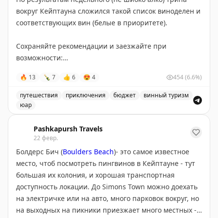
поэтому совсем молодец, да)
вокруг Кейптауна сложился такой список виноделен и
соответствующих вин (белые в приоритете).
Сохраняйте рекомендации и заезжайте при
возможности:
🔥
13
🍾
7
👍
6
😍
4
454
(6.6%)
1.
Groote Post Vineyard
- Seasalter Sauvignon Blanc,
Pinch of Salt Chardonnay
путешествия
приключения
бюджет
винный туризм
2.
Blake Family Wines
- Tourmaline
юар
3.
Flagstone Wines
- Dark Horse Shiraz, Paradigm
Рекомендации виноделен и вин в районе Кейптауна, Ю
Chenin Blanc
Pashkapursh Travels
22 февр.
4.
Steenberg
- Sparkling Sauvignon Blanc, Sparkling
Chardonnay.
Болдерс Бич (
Boulders Beach
)- это самое известное
место, чтоб посмотреть пингвинов в Кейптауне - тут
Магазинное:
большая их колония, и хорошая транспортная
5. Ken Forrester - Petit Chenin Blanc
доступность локации. До Simons Town можно доехать
6. Niel Joubert - Sauvignon Blanc
на электричке или на авто, много парковок вокруг, но
7. Durbanville Hills - Sauvignon Blanc
на выходных на пикники приезжает много местных -