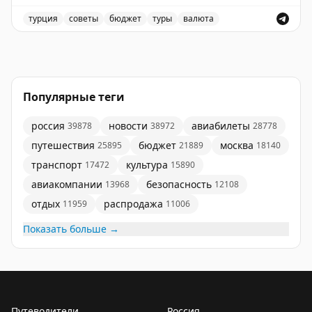
Subway - карта метро городов Кореи с указанием
расположения печатей (розовые), интересных мест
(РСХБ, АТБ). Для оплаты по нормальному курсу карта
турция
советы
бюджет
туры
валюта
стоимости проезда.
3.
Namsan Cable Car 남산 케이블카
- нижняя станция
(красные), транспортных точек (желтые) и моего
РСХБ должна быть в юанях (в АТБ не столь
Чем платить в Турции: доступные способы оплат и сов
фуникулера на гору. На горе телебашня, кафе и
жилья (голубые) прикрепляю следом :)
существенна разница). Кроме того на карту РСХБ
10. K.ride - корейский сервис такси. Оплата
магазины. Стоимость билета в одну сторону - 12000
можно выводить юань, купленный на бирже + для
иностранной картой или наличкой.
вон, в обе - 15000. Спуститься можно пешком по
увеличения проходимости можно прицепить карту к
приятной дороге. Хорошее освещение и панорамы на
Популярные теги
гаджету Huawei с поддержкой HuaweiPay и NFC.
Ну и о навигаторах типа Organic Maps вы и так
закате. 1$ ~ 1500 вон.
знаете, не напоминаю :)
россия
новости
авиабилеты
39878
38972
28778
2. Куаркод через приложение Сбера. Это новое в
4.
Улица Мёндон 명동
- туристический центр Сеула.
путешествия
бюджет
москва
25895
21889
18140
списке. Требуется последняя версия приложения
Тут жизнь и днем, и ночью. После заката особенно
транспорт
культура
17472
15890
Сбера и интернет при оплате. Продавец показывает
активны продавцы уличной еды - об этом в
куар, сканируете его приложением, подтверждаете
авиакомпании
безопасность
13968
12108
следующем посте.
покупку. Другие банки тоже начинают реализовывать
отдых
распродажа
11959
11006
такие опции, но опыта пока мало.
Кстати, сезон ярких листьев тут - танпхун. То, что в
Показать больше →
Японии момидзи.
3. Карта Letim. Виртуальная или физическая карта
платежной системы Troy. Пополняется через
приложение через СБП. Проходимость - 100%, курс
после учета всех комиссий примерно как в п.2 выше.
Путеводители
Россия