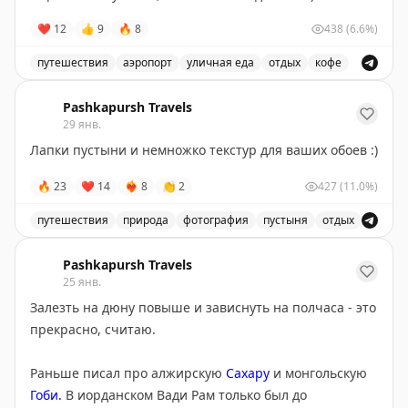
живности было больше, чем показывалось гидом :)
❤
12
👍
9
🔥
8
438
(6.6%)
Через 10 часов на связи :)
По ценам вполне адекватно: аренда двухместного
путешествия
аэропорт
уличная еда
отдых
кофе
домика без кормежки -1000 zar/ночь; 1,5 часа сафари
Путешественник посетил Доху и поделился впечатлени
- 520 zar/чел. Бронировать в переписке по
Pashkapursh Travels
электронной почте. Просят высылать данные карты с
29 янв.
обоих сторон для списания предоплаты за первую
Лапки пустыни и немножко текстур для ваших обоев :)
ночь.
🔥
23
❤
14
❤‍🔥
8
👏
2
427
(11.0%)
За едой лучше заехать в один из моллов по дороге,
путешествия
природа
фотография
пустыня
отдых
ищите на карте Checkers, Woolworths или PicnPay. Все
Пост о красоте пустыни и ее уникальных пейзажах, и
основные крупные торговые сети принимают ЮП
Pashkapursh Travels
РСХБ и АТБ.
25 янв.
Залезть на дюну повыше и зависнуть на полчаса - это
1 южноафриканский рэнд (zar) ~ 5₽
прекрасно, считаю.
Раньше писал про алжирскую
Сахару
и монгольскую
Гоби
.
В иорданском Вади Рам только был до