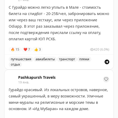
С Гурайдо можно легко уплыть в Мале - стоимость
Приехали сюда уже после заката:
билета на спидбот - 20-25$/чел, забронировать можно
Bab Al Nojoum Bateen Liwa
или через ваш гестхаус, или через приложение
Odiapp. В этот раз заказывал через приложение,
Забронировать отель выгоднее всего получилось на
после подтверждения прислали ссылку на оплату,
трипкоме - почти втрое дешевле, чем на
оплатил картой ЮП РСХБ.
официальном сайте отеля.
🔥
15
❤
7
👍
3
420
(6.0%)
Вообще проходимость ЮП на Мальдивах стала 100%
Тут есть виллы с одной, двумя или тремя спальнями.
(нет терминалов только на рынках, в такси и в кассах
путешествия
авиабилеты
транспорт
пляжи
На каждой вилле - собственный подогреваемый
локальных медленных корабликов). Поменять
отдых
бассейн с видом на пустыню и дюны. Сюда ехать -
долларовую наличку на руфии на этот случай можно:
Путешественник рассказывает о своем опыте путешеств
именно за пустынькой :)
1. В аэропорту у менял или в банковском обменнике
Pashkapursh Travels
19 янв.
(15.5 руфии/$)
Новозеландский совиньон был предусмотрительно
2. В вашем гестхаусе (16-17 руфий/$)
Гурайдо красивый. Из локальных островов, наверное,
куплен в дьюти фри абудабского аэропорта :)
3. В обменниках в городе (20.1 руфий/$). Например
тут
самый украшенный, в меру возможности. Уличные
(Хулумале). В центре Мале тоже есть обменники
мини-муралы на религиозные и морские темы в
(например
тут
и
тут
), но все были закрыты на намаз.
основном. И «Ид Мубарак» на каждом доме.