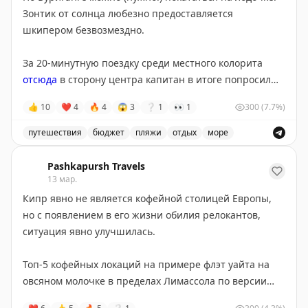
Зонтик от солнца любезно предоставляется
шкипером безвозмездно.
За 20-минутную поездку среди местного колорита
отсюда
в сторону центра капитан в итоге попросил
100 так, хотя изначально договаривались на 50.
👍
10
❤
4
🔥
4
😱
3
❔
1
👀
1
300
(7.7%)
Напомню, что 1$ = 122 таки.
путешествия
бюджет
пляжи
отдых
море
По Буриганге можно покататься на лодочке и наслад
Pashkapursh Travels
13 мар.
Кипр явно не является кофейной столицей Европы,
но с появлением в его жизни обилия релокантов,
ситуация явно улучшилась.
Топ-5 кофейных локаций на примере флэт уайта на
овсяном молочке в пределах Лимассола по версии
Пашки на март’26: