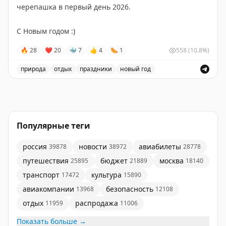
черепашка в первый день 2026.
С Новым годом :)
🔥
28
❤
20
🐳
7
👍
4
🌭
1
558
(10.8%)
природа
отдых
праздники
новый год
Поздравление с Новым годом и видео черепашки, гре
Популярные теги
россия
новости
авиабилеты
39878
38972
28778
путешествия
бюджет
москва
25895
21889
18140
транспорт
культура
17472
15890
авиакомпании
безопасность
13968
12108
отдых
распродажа
11959
11006
Показать больше →