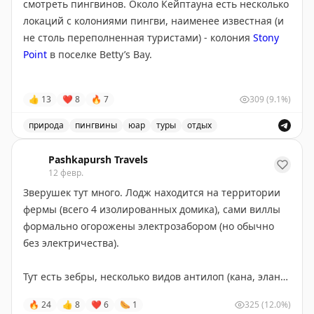
Собственно пингви можно найти на втором фото :)
смотреть пингвинов. Около Кейптауна есть несколько
локаций с колониями пингви, наименее известная (и
И кованый стол на веранде фотогеничный :)
не столь переполненная туристами) - колония
Stony
Point
в поселке Betty’s Bay.
Bosky Dell on Boulders Beach
Ехать до пингви из центра Кейпа около 1,5 часов,
👍
13
❤
8
🔥
7
309
(9.1%)
последние пару десятков километров - по прекрасной
горной дороге вдоль океана и с остановками на
природа
пингвины
юар
туры
отдых
обзорных площадках.
В ЮАР можно посмотреть пингвинов в колонии Stony P
Pashkapursh Travels
Вход к пингвинам - 45ZAR (будка оплаты далеко от
12 февр.
входа, а пингвины начинаются прям от парковки).
Зверушек тут много. Лодж находится на территории
Оплатить можно заранее на сайте нацпарков
фермы (всего 4 изолированных домика), сами виллы
Кейптауна, либо на месте картой. Всего доступно 350
формально огорожены электрозабором (но обычно
мест в день, если верить сайту :)
без электричества).
Тут есть зебры, несколько видов антилоп (кана, эланд,
импала), ориксы, олени, пару раз пробегал жираф
🔥
24
👍
8
❤
6
🌭
1
325
(12.0%)
(говорят, тут их три), зебры. Стаи птиц - куропатки