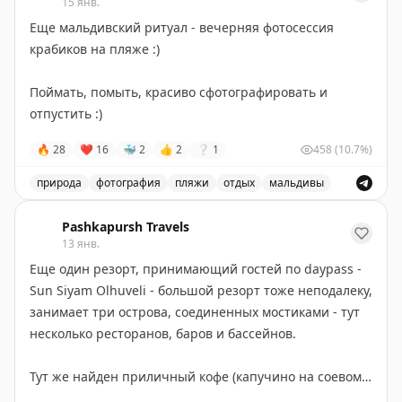
7. Осьминог спрятался в нору в коралле
15 янв.
(или такси за 85 руфий и 10 минут) и самолётик в
8. Чернопёрая акулка на охоте
Еще мальдивский ритуал - вечерняя фотосессия
транзитную локацию, где еще чуть задержимся.
9. Красивые фиолетовые рыбки на рифе
крабиков на пляже :)
10. Скромный и глазастый иглобрюх
Поймать, помыть, красиво сфотографировать и
отпустить :)
🔥
28
❤
16
🐳
2
👍
2
❔
1
458
(10.7%)
природа
фотография
пляжи
отдых
мальдивы
Еще один мальдивский ритуал - вечерняя фотосессия 
Pashkapursh Travels
13 янв.
Еще один резорт, принимающий гостей по daypass -
Sun Siyam Olhuveli - большой резорт тоже неподалеку,
занимает три острова, соединенных мостиками - тут
несколько ресторанов, баров и бассейнов.
Тут же найден приличный кофе (капучино на соевом
молочке!). Риф совсем небольшой (около дайв-центра)