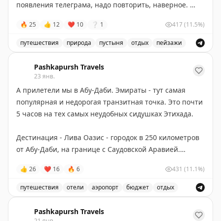
появления телеграма, надо повторить, наверное.
🔥
25
👍
12
❤
10
❔
1
417
(11.5%)
Люблю пустыньки.
путешествия
природа
пустыня
отдых
пейзажи
Пост о путешествии по пустыням мира, включая иорда
Pashkapursh Travels
23 янв.
А прилетели мы в Абу-Даби. Эмираты - тут самая
популярная и недорогая транзитная точка. Это почти
5 часов на тех самых неудобных сидушках Этихада.
Дестинация - Лива Оазис - городок в 250 километров
от Абу-Даби, на границе с Саудовской Аравией.
Местами ограничение скорости на хайвее - до 160 км/
👍
26
❤
16
🔥
6
431
(11.1%)
ч, а в итоге вся дорога из аэропорта займет 2,5 часа.
На дорогах эмирата Абу-Даби нет нештрафуемого
путешествия
отели
аэропорт
бюджет
отдых
лимита, поэтому не превышаем, камер много.
Путешественники прибыли в Абу-Даби и отправились 
Проверить штрафы можно в приложении полиции
Pashkapursh Travels
Дубая (
тыц
) по номеру авто.
21 янв.