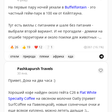
4 февр.
зверушек. Наверное можно заехать, если совсем по
На первые пару ночей уехали в
Buffelfontain
- это
дороге.
частный гейм-парк в 100 км от Кейптауна.
Вход в парк - 144 zar/чел
Тут есть виллы с питанием и шале без питания -
выбрали второй вариант. И не прогадали - домики на
отшибе территории и около поилки для животных -
рядом постоянно тусили страусы и разного вида
🔥
26
👍
19
❤
12
❔
1
361
(16.1%)
антилопки, а вечерами мимо проходили носороги. И
полуручные милые куропатки давались гладиться за
отели
природа
пляжи
африка
еда
еду :)
На первые пару ночей уехали в Buffelfontain - частны
Pashkapursh Travels
На территории есть довольно страшный бассейн (как
30 янв.
и везде в Африке) и ресторан с дешевой кофе-
Привет, Доха на два часа :)
машинкой, который закрывается в 17-00.
Хороший кофе найден около гейта С26 в
Flat White
Каждый день в 9-00 и в 14-00 тут предлагают сафари
Specialty Coffee
на овсяном молочке Oatly (привет
на 1,5 часа с возможностью продления до 3 часов.
SurfCoffee на Павелецкой), новые солнечные очки и
Сам сафари довольно слабый - вокруг нашего домика
еще всякое куплено, можно лететь дальше :)