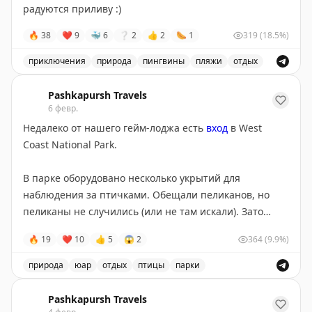
радуются приливу :)
🔥
38
❤
9
🐳
6
❔
2
👍
2
🌭
1
319
(18.5%)
приключения
природа
пингвины
пляжи
отдых
Восторг от стояния в океане, окруженном пингвинами
Pashkapursh Travels
6 февр.
Недалеко от нашего гейм-лоджа есть
вход
в West
Coast National Park.
В парке оборудовано несколько укрытий для
наблюдения за птичками. Обещали пеликанов, но
пеликаны не случились (или не там искали). Зато
были ибисы и всякие цаплеобразные. И по дороге
🔥
19
❤
10
👍
5
😱
2
364
(9.9%)
спасли из-под колес машины гигантского
бронированного сверчка :)
природа
юар
отдых
птицы
парки
Посещение West Coast National Park в ЮАР, наблюден
В целом парк скорее про сохранение уголков
Pashkapursh Travels
природы и про виды на Атлантику, а не про