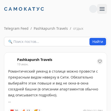
Telegram Feed
/
Pashkapursh Travels
/
отдых
Найти
Pashkapursh Travels
19 июн.
Романтический уикенд в столице можно провести с
прекрасным видом нвверху в Сити. Обязательно
выбирайте этаж повыше и вид не окна-в-окна
соседней башни (в описании апартаментов обычно
вид описывается подробно).
В нашем случае это был стильный номер на 64-м
❤
20
🔥
13
🥰
2
294
(11.9%)