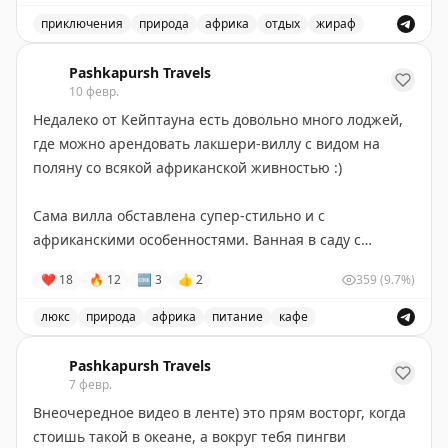
разных видов, египетские гуси, павлины и много
приключения
природа
африка
отдых
жираф
разных мелких.
Ферма с разнообразными животными, включая зебр, 
Pashkapursh Travels
Ориксёныш совсем контактный и тусит около
10 февр.
кормушки, с удовольствием гладится и ест с рук.
Недалеко от Кейптауна есть довольно много лоджей,
где можно арендовать лакшери-виллу с видом на
Кормежка живности дважды в день - утром сразу
поляну со всякой африканской живностью :)
после рассвета и вечером в 16-40. Можно купить
дополнительные пакетики с кормом и подкармливать
Сама вилла обставлена супер-стильно и с
животинок самостоятельно - 30 рэндов за пакетик.
африканскими особенностями. Ванная в саду с
Можно привозить яблоки и морковки - перед заездом
цветами покорила сердечко :) идеальное место, чтоб
❤
18
🔥
12
🆒
3
👍
2
359
(9.7%)
пришлют подробную инструкцию, что можно и что
зависнуть на пару дней в часе на авто от города.
нельзя делать на ферме :)
Питание тут не предусмотрено (как и почти везде в
люкс
природа
африка
питание
кафе
Африке) - заезжайте в супермаркеты по дороге.
Лодж в Африке, где можно арендовать лакшери-виллу 
Первая часть тут:
https://t.me/pashkapursh_travel/2116
Pashkapursh Travels
Kalmeer Game Lodge
7 февр.
Внеочередное видео в ленте) это прям восторг, когда
Про местную живность - в следующем посте.
стоишь такой в океане, а вокруг тебя пингви