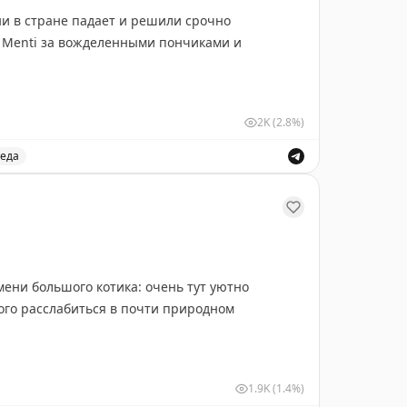
и в стране падает и решили срочно
i Menti за вожделенными пончиками и
ервое взяли закуски:
2K
(2.8%)
еда
нии кафе Senti Menti на Китай-городе и делится впеча
ени большого котика: очень тут уютно
ого расслабиться в почти природном
устовское) сибирского меню попробовали:
1.9K
(1.4%)
вда похожи на оливки, шок!)