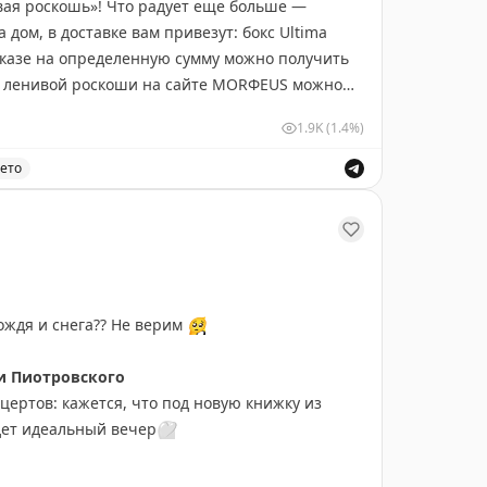
ивая роскошь»! Что радует еще больше —
дом, в доставке вам привезут: бокс Ultima
аказе на определенную сумму можно получить
за ленивой роскоши на сайте MORФEUS можно
1.9K
(1.4%)
оходит в ресторанах: при заказе из спешл-
ето
т столик в «ленивый режим» — гости могут
иваль с доставкой бокс Ultima и подарками.
ться моментом
📰
дождя и снега?? Не верим
🥺
и Пиотровского
цертов: кажется, что под новую книжку из
удет идеальный вечер
🤍