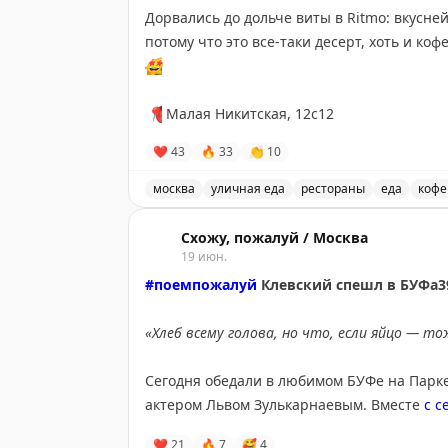
📍
Во всех бистро
Дорвались до дольче виты в Ritmo: вкусн
потому что это все-таки десерт, хоть и к
🤩
📍
Малая Никитская, 12с12
❤
43
🔥
33
👏
10
москва
уличная еда
рестораны
еда
кофе
Вкуснейший аффогато в Ritmo на Малой
Схожу, пожалуй / Москва
19 июн.
#поемпожалуй
Клевский спешл в БУФа
«Хлеб всему голова, но что, если яйцо — то
Сегодня обедали в любимом БУФе на Парке
актером Львом Зулькарнаевым. Вместе
с с
эмоциональные яйца, иронично-стилевая г
❤
21
🔥
7
🥰
4