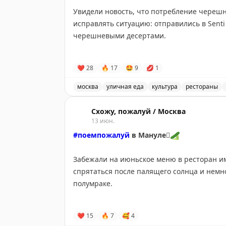
🗓️
10:00 — 22:00
Увидели новость, что потребление черешн
📍
Малая Бронная, 19
исправлять ситуацию: отправились в Sent
черешневыми десертами.
Чтобы не оставить место для десерта на п
❤
28
🔥
17
🤩
9
💋
1
— мортаделлу
— зеленые оливки
🫒
москва
уличная еда
культура
рестораны
— и картошечку фри с трюфелем
Путешественница рассказывает о посеще
— моктейль «Черешня со сливками»
🍒
Схожу, пожалуй / Москва
— ванильное мороженое с черешней
13 июн.
— пончики с ванильным мороженым
#поемпожалуй
в Мануле
🫜
🥒
🗓️
12:00 — 00:00
Забежали на июньское меню в ресторан им
📍
Солянка, 1/2с1
спрятаться после палящего солнца и немн
полумраке.
Из июньского (а будет ещё июльское и авг
❤
15
🔥
7
🥰
4
— Оливки из молодых сосновых шишек (пра