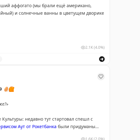
ейший аффогато (мы брали ещё американо,
офейный) и солнечные ванны в цветущем дворике
2.1K
(4.0%)
 Никитской, 12с12. Рекомендация для посетителей Моск
39
🥚
🧡
же?»
 Культуры: недавно тут стартовал спешл с
ервисом Аут от Рокетбанка
были придуманы
азета и вкуснейшая протеиновая пенка. За
1.6K
(2.0%)