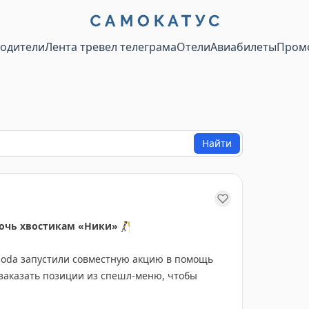
водители
Лента тревел телеграма
Отели
Авиабилеты
Пром
Найти
мочь хвостикам «Ники»
🚶‍♀️
Soda запустили совместную акцию в помощь
заказать позиции из спешл-меню, чтобы