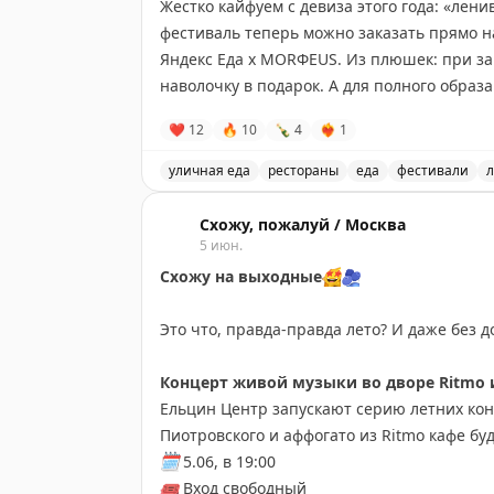
Жестко кайфуем с девиза этого года: «лен
фестиваль теперь можно заказать прямо на 
Яндекс Еда х MORФEUS. Из плюшек: при з
наволочку в подарок. А для полного обра
приобрести пижаму
🤩
🤩
❤
12
🔥
10
🍾
4
❤‍🔥
1
И в более традиционном виде фестиваль пр
уличная еда
рестораны
еда
фестивали
л
меню на стол подают газету. Она переводи
Яндекс Еда запускает летний гастрофест
замедлиться, отложить телефон и наслади
Схожу, пожалуй / Москва
5 июн.
Подробнее о фестивале
тут
Схожу на выходные
🤩
🫐
Это что, правда-правда лето? И даже без 
Концерт живой музыки во дворе Ritmo 
Ельцин Центр запускают серию летних кон
Пиотровского и аффогато из Ritmo кафе б
🗓️
5.06, в 19:00
🎟️
Вход свободный