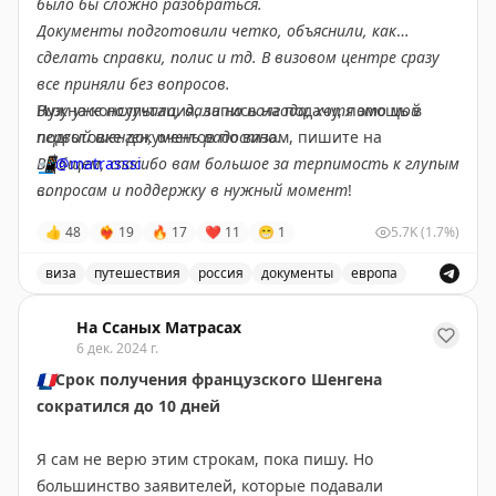
было бы сложно разобраться.
Документы подготовили четко, объяснили, как
Возвращаюсь к истории с картой таджикского банка,
сделать справки, полис и тд. В визовом центре сразу
мне ее всё таки доставили почти через 3.5 месяца!
все приняли без вопросов.
Скачала приложение, карту активировала и уже
Визу уже получила, дали на полгода, хотя это мой
Нужна консультация, запись на подачу, помощь в
пользовалась ей. Всё работает !
первый шенген, очень радостно.
подготовке документов по визам, пишите на
В общем, спасибо вам большое за терпимость к глупым
📲
@matrasssi
Полгода тесного общения с командой и Варданом,
вопросам и поддержку в нужный момент
!
которым я доверилась и результат спонтанных
#визы
#отзывы
👍
48
❤‍🔥
19
🔥
17
❤
11
😁
1
5.7K
(1.7%)
решений у меня на руках. Теперь, имея в руках
козырные карты, можно приступать к исполнению
Stay tuned!
виза
путешествия
россия
документы
европа
желаний и достижению целей."
Подписаться на Матрассы
Отзывы о получении шенгенской визы и услугах по о
На Ссаных Матрасах
6 дек. 2024 г.
🇫🇷
Срок получения французского Шенгена
сократился до 10 дней
Я сам не верю этим строкам, пока пишу. Но
большинство заявителей, которые подавали