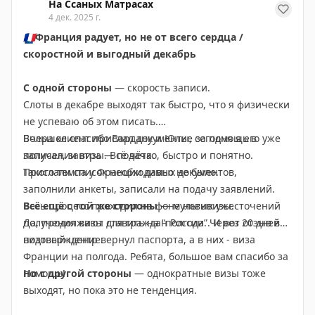
На Ссаных Матрасах
4 дек. 2025 г.
🇫🇷
Франция радует, но не от всего сердца /
скоростной и выгодный декабрь
С одной стороны
— скорость записи.
Слоты в декабре выходят так быстро, что я физически
не успеваю об этом писать.
Вчера клиент прислал документы, сегодня я его уже
Большое спасибо Вардану и Юлие за помощь в
записал, завтра — подача.
получении визы. Всё чётко, быстро и понятно.
Такого темпа у Франции давно не было.
Прислали список необходимых документов,
заполнили анкеты, записали на подачу заявлений.
Всё ещё с той же стороны
Весь процесс проходил на фоне новых ужесточений
— мультивизы.
Да, продолжают ставить на “полгода”. И вот отзыв в
получения визы для граждан России. Через 20 дней
подтверждение:
визовый центр вернул паспорта, а в них - виза
Франции на полгода. Ребята, большое вам спасибо за
помощь!
Но с другой стороны
— однократные визы тоже
выходят, но пока это не тенденция.