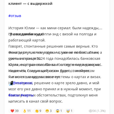
клиент — с выдержкой
получилась пересадка)))
И вот теперь у меня уже третья виза))) матрасы
#отзыв
помогли поймать слот и получить визу на год как раз
к датам моей поездки. Я очень рада.
История Юлии — как мини-сериал: были надежды,
срывы, камбэки и хэппи-энд с визой на полгода и
"
В ожидании чуда!
работающей картой.
Говорят, спонтанные решения самые верные. Кто
Факапы случаются у всех — главное не бояться их, а
меня дернул, о чем я думала, уже не помню. И мне
уметь исправлять.
срочно в конце 2024 года понадобилась банковская
Юлия, ещё раз спасибо вам за терпение и доверие!
карта иностранного банка. К слову, я подписана на
Надеемся, следующий сезон будет спокойнее.
канал «На Ссаных матрасах» давно, с интересом
читаю его, и видела конечно темы о картах и визах.
Я и моя команда на связи тут:
Но, наверное, решение о карте зрело давно, и мой
📲
@matrasssi
мозг его уже давно принял и в нужный момент, при
благоприятных обстоятельствах, подтолкнул меня
#визы
#карты
написать в канал свой вопрос.
Stay tuned!
❤
39
👌
11
👏
9
😁
3
😱
1
🤯
1
5K
(1.3%)
Мне предложили карту казахского банка, с хорошими
Подписаться на Матрассы