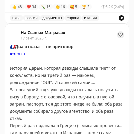
#отзывыпассажиров
#vnukovoairport
#путешествия
Далее я чуть поднапрягся, т к договор об оказании
👍
48
❤
34
🍾
16
👏
16
🥰
5
🏆
2
5.2K
(2.4%)
#семья
#счастливыедети
#благодарность
#VKO
услуг не оформляется. Но решил рискнуть и заплатил
Stay tuned!
#Ваэропортукакдома
аванс (после которого ловится слот на подачу в
Подписаться на Матрассы
виза
россия
документы
европа
италия
визовый центр).
Две визы для светлой повести: опыт получения Фран
На Ссаных Матрасах
На удивление, мне сразу же пришел на почту
17 сент. 2025 г.
кассовый чек: оказалось, что я оплатил на счет
🇫🇷
Два отказа — не приговор
ИП.
Я успокоился… Ну а далее все было четко и
#отзыв
быстро.
История Дарьи, которая дважды слышала "нет" от
Это было полноценное сотрудничество. Мы были на
консульств, но на третий раз — наконец
связи, а я получал ответы на все мои вопросы.
долгожданное "OUI". И слово ей самой:
Результат-виза получена. Я доволен, буду обращаться
За последний год я уже дважды пыталась получить
еще. Спасибо!
визу в Европу, с оговоркой, что получить в пустой
загран. паспорт, тк я до этого нигде не была; оба раза
документы собирало другое агентство; и оба раза
отказ.
Первый раз подавала в Грецию (с мыслью провести
там пару дней и уехать в Испанию, - через саму