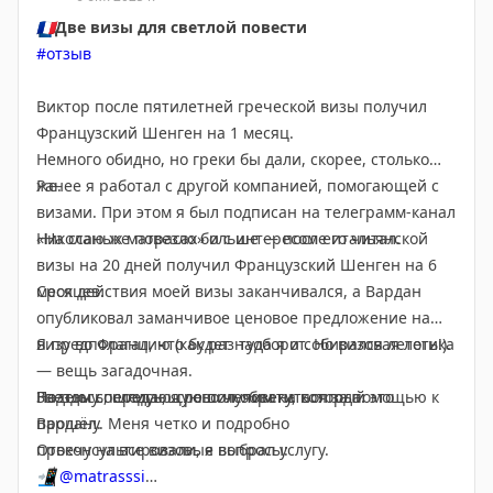
отзывы согревают наши сердца.
❤️
Ведь мы знаем,
🇫🇷
Две визы для светлой повести
как непросто маленьким пассажирам ждать вылета, и
#отзыв
стараемся превратить это время в настоящее
приключение!
Виктор после пятилетней греческой визы получил
Французский Шенген на 1 месяц.
Акции
«Самолет будущего»
«Ладошки дружбы»,
Немного обидно, но греки бы дали, скорее, cтолько
«Дискотека с Чебурашкой»,
«День Отца»
- это лишь
же.
Ранее я работал с другой компанией, помогающей с
малая часть того, что мы придумываем, чтобы
визами. При этом я был подписан на телеграмм-канал
ожидание рейса стало для ваших малышей
Николаю же повезло больше — после итальянской
«На ссаных матрасах» и с интересом его читал.
незабываемым и позитивным!
✈️
🎨
🎶
визы на 20 дней получил Французский Шенген на 6
месяцев.
Срок действия моей визы заканчивался, а Вардан
➡️
Листайте карусель, чтобы увидеть лишь
опубликовал заманчивое ценовое предложение на
некоторые отзывы наших прекрасных пассажиров!
📸
Я предполагал, что будет наоборот. Но визовая логика
визу во Францию (как раз туда я и собирался лететь!).
Мы искренне благодарны вам за доверие и будем
— вещь загадочная.
продолжать радовать вас и ваших детей!
🤗
Поэтому передаю слово человеку, который это
Звезды сошлись, я решил обратиться за помощью к
Надеюсь, следующую получим на полгода.
прошёл.
Вардану. Меня четко и подробно
#Внуково
#комнатаматерииребенка
#детивовнуково
проконсультировали, я выбрал услугу.
Отвечу на все визовые вопросы:
#аэропортдлядетей
#путешествиясдетьми
📲
@matrasssi