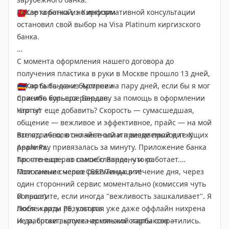
🇰🇬
После короткой, но информативной консультации
Карта банка из Киргизии
остановил свой выбор на Visa Platinum киргизского
банка.
С момента оформления нашего договора до
получения пластика в руки в Москве прошло 13 дней,
могло быть даже быстрее на пару дней, если бы я мог
🇦🇲
Карта банка из Армении
принять курьера раньше.
Спасибо большое Вардану за помощь в оформлении
Что тут еще добавить? Скорость — сумасшедшая,
карты!
общение — вежливое и эффективное, прайс — на мой
взгляд, абсолютно честный и приемлемый в текущих
Все отлично, в онлайне оплата везде проходит. К
реалиях.
Apple Pay привязалась за минуту. Приложение банка
Так что еще раз спасибо Вардану и ко.
простенькое, но самое главное, что работает.
Мои самые смелые рекомендации!
Пополнение через СБЕР/Тиньк в течение дня, через
один сторонний сервис моментально (комиссия чуть
больше).
И простите, если иногда "вежливость зашкаливает". Я
После карты РБ, которая уже даже оффлайн нихрена
любя и ради результата.
не работает, кроме нескольких старбаксов —
И да, сроки выпуска армянской карты сократились.