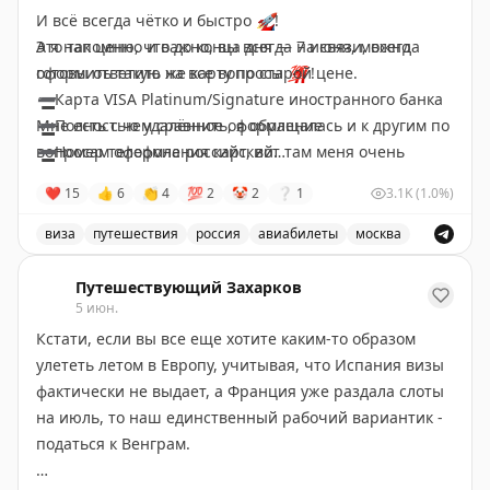
И всё всегда чётко и быстро
🚀
!
Это так ценно и важно, вы всегда на связи, всегда
А я напомню, что до конца дня — 7 июня, можно
готовы ответить на все вопросы
оформить такую же карту по старой цене.
💯
!
➖
Карта VISA Platinum/Signature иностранного банка
Мне есть с чем сравнить, я обращалась и к другим по
➖
Полностью удалённое оформление
вопросам оформления карт, вот там меня очень
➖
Номер телефона российский
подводили и по срокам и по обратной связи.
➖
Пополнение через СБЕР
❤
15
👍
6
👏
4
💯
2
🤡
2
❔
1
3.1K
(1.0%)
➖
Доставка от 7 дней
И на собственном опыте понимаешь, какие вы
➖
Доступ в бизнес-залы
виза
путешествия
россия
авиабилеты
москва
надёжные
➖
Для оплаты/снятия наличных за границей, также
🔥
! Благодарю вас !!!
Оформление карт для путешествий и оплаты за границ
для использования на иностранных сайтах.
Путешествующий Захарков
5 июн.
Подробности
📲
@matrasssi
Кстати, если вы все еще хотите каким-то образом
улететь летом в Европу, учитывая, что Испания визы
#Карты
фактически не выдает, а Франция уже раздала слоты
на июль, то наш единственный рабочий вариантик -
Stay tuned!
податься к Венграм.
Подписаться на Матрассы