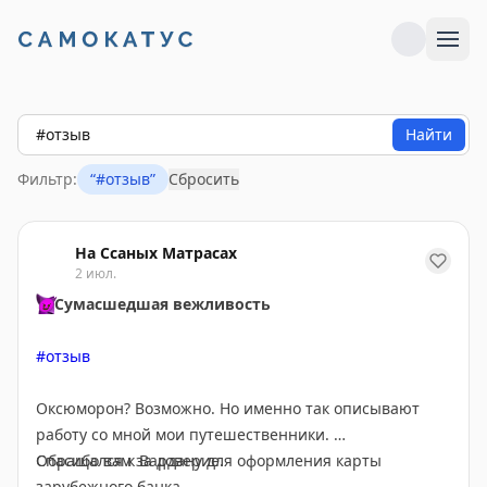
Найти
Фильтр:
“
#отзыв
”
Сбросить
На Ссаных Матрасах
2 июл.
😈
Сумасшедшая вежливость
#отзыв
Оксюморон? Возможно. Но именно так описывают
работу со мной мои путешественники.
Спасибо вам за доверие.
Обращался к Вардану для оформления карты
зарубежного банка.