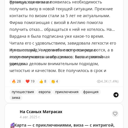
Наталья, сцена ваша:
французская виза и появилась необходимость
получить визу в новой текущей ситуации. Прежние
контакты по визам стали за 5 лет не актуальными.
Фирма помогающая с визой в Англию помогла
получить отказ… обращаться к ней не хотелось. На
Вардана я была подписана уже какое-то время.
Читала его с удовольствием, завидовала легкости его
путешествий. Увидела его пост о помощи с
И я очень рад — что любые вопросы решаются, а в
получением визы и обратилась. Была приятно
итоге получается самое ценное: виза и спокойная
удивлена деловым внимательным подходом,
поездка.
четкостью и качеством. Все получилось в срок и
удачно. Я стала рекомендовать Вардана своим
Пишите мне по всем визовым вопросам и вместе
🔥
28
❤
19
👍
8
👏
4
4.3K
(1.4%)
друзьям и коллегам и все были очень довольны
найдём лучшее решение.
партнерством и результатами.
📲
@matrasssi
путешествия
европа
приключения
франция
зима
Когда через год мне опять понадобилась виза, я
#визы
Планирование путешествия во Францию на 2023-2025 
обратилась снова. При подаче документов возникла
На Ссаных Матрасах
4 авг. 2025 г.
мелкая неточность, которую мне компенсировал
Stay tuned!
🔮
Карта — с приключениями, виза — с интригой,
Вардан проходом в бизнес зал в Стамбуле. Отличная
Подписаться на Матрассы