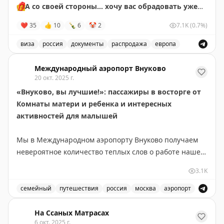
🎁
А со своей стороны… хочу вас обрадовать уже
от всего сердца.
❤
35
👍
10
🍾
6
🤡
2
7.1K
(0.7%)
До конца декабря — специальная цена на
виза
россия
документы
распродажа
европа
французский Шенген с выгодой 3000₽.
Специальная цена на французский Шенген с выгодой 3
Открыть визу можно хоть в январе, феврале, марте
Международный аэропорт Внуково
или на майские, и, даже, на лето.
20 окт. 2025 г.
«Внуково, вы лучшие!»: пассажиры в восторге от
Так что выбирайте правильную сторону и пишите
Комнаты матери и ребенка и интересных
мне:
активностей для малышей
📲
@matrasssi
Мы в Международном аэропорту Внуково получаем
#визы
#Шенген
#отзыв
невероятное количество теплых слов о работе нашей
Комнаты матери и ребенка!
3.1K
Stay tuned!
Подписаться на Матрассы
🥰
Пассажиры делятся своими впечатлениями прямо
семейный
путешествия
россия
москва
аэропорт
во время активностей и по возвращении из
В аэропорту Внуково создана комната матери и ребенк
путешествий, и мы безумно рады!«Отличное
На Ссаных Матрасах
6 окт. 2025 г.
путешествие началось уже в аэропорту!» - такие