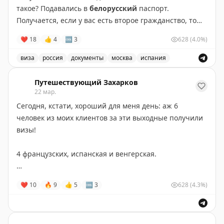
такое? Подавались в
белорусский
паспорт.
Получается, если у вас есть второе гражданство, то
даже в России могут выдать мультивизу)
❤
18
👍
4
🆒
3
628
(4.0%)
Пишите в личку
@zakharkov_work
виза
россия
документы
москва
испания
Успешное получение испанской визы на 90 дней в Мос
Путешествующий Захарков
22 мар.
#отзывы
Сегодня, кстати, хороший для меня день: аж 6
человек из моих клиентов за эти выходные получили
визы!
4 французских, испанская и венгерская.
За визами и любыми вопросами - в личку
❤
10
🔥
9
👍
5
🆒
3
628
(4.3%)
@zakharkov_work
#отзывы