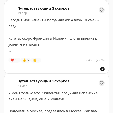
🇸🇬
Сингапур -
#Сингапур
Успешное получение визы Испании: два новых отзыва
🇻🇳
Вьетнам -
#Вьетнам
Путешествующий Захарков
🇨🇳
Китай -
#Китай
19 апр.
🇸🇾
Сирия -
#Сирия
Сегодня мои клиенты получили аж 4 визы! Я очень
🇰🇵
КНДР -
#КНДР
рад)
🇬🇪
Грузия -
#Грузия
Кстати, скоро Франция и Испания слоты выложат,
Вопросы и коммерческие предложения -
успейте написать!
@zakharkov_work
А на Италию, если у вас прописка в МСК, есть слоты с
❤
10
👍
6
👏
5
805
(2.6%)
22 по 30 мая до сих пор.
@zakharkov_work
Путешествующий Захарков
23 мар.
#визы
#отзывы
У меня только что 2 клиентки получили испанские
визы на 90 дней, еще и мульти!
Получили в Москве, подавались в Москве. Как вам