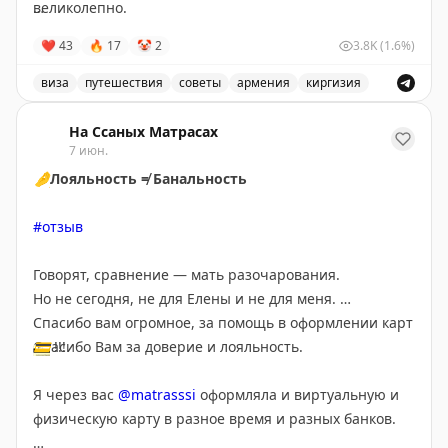
великолепно.
Срок оформления почти два месяца, но претензии тут
Stay tuned!
❤
43
🔥
17
🤡
2
3.8K
(1.6%)
не к Вардану))
Подписаться на Матрассы
виза
путешествия
советы
армения
киргизия
Оформление карты зарубежного банка для путешестви
На Ссаных Матрасах
7 июн.
🤌
Лояльность ≠ Банальность
#отзыв
Говорят, сравнение — мать разочарования.
Но не сегодня, не для Елены и не для меня.
Спасибо вам огромное, за помощь в оформлении карт
Спасибо Вам за доверие и лояльность.
💳
!!!
Я через вас
@matrasssi
оформляла и виртуальную и
физическую карту в разное время и разных банков.