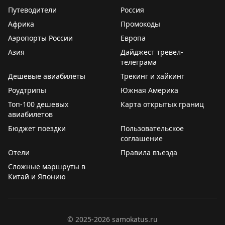
PS: не только чудеса творит алкоголь и дед мороз... А
Путеводители
Россия
ещё невероятный красавчик Вардан и его команда...
Африка
Промокоды
Я благодарна вам!!! Спасибо большое за помощь,
Аэропорты России
Европа
поддержку и за то, что вы появились в моей жизни
❤
Азия
Дайджест тревел-
телеграма
В любых делах при максимуме сложностей
Дешевые авиабилеты
Трекинг и хайкинг
Подход к проблеме все-таки один:
Роудтрипы
Южная Америка
Желанье — это множество возможностей,
Топ-100 дешевых
Карта открытых границ
А нежелание лишь множество причин…
авиабилетов
Бюджет поездки
Пользовательское
соглашение
Отели
Правила въезда
Сложные маршруты в
Китай и Японию
©
2025-2026
samokatus.ru