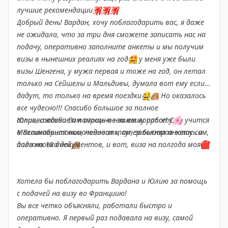
лучшие рекомендации
💯
💯
💯
Вернувшись в РФ, снова пишу уже почти ругательно-
Добрый день! Вардан, хочу поблагодарить вас, я даже
грозное сообщение менеджеру- высказала всё свое
не ожидала, что за три дня сможете записать нас на
недовольство, и тут снова пишет Вардан, с
подачу, оперативно заполните анкеты и мы получим
извинениями и предложением мне вернуть
визы в нынешних реалиях на год
🤩
у меня уже были
стоимость карты. Также было предложение было
визы Шенгена, у мужа первая и тоже на год, он летал
сделать за их счет по шенгенской визе документы и
только на Сейшелы и Мальдивы, думала вот ему если и
записать меня в визовый центр . Я принимаю
дадут, то только на время поездки
😂
🙈
Но оказалось
извинения и все предложения. Начинается эпопея с
все чудесно!!! Спасибо большое за полное
собиранием документов, записью в визовый центр и
сопровождение и помощь в нашем вопросе! Сын учится
Юлия, спасибо Вам огромное за вашу работу
🌸
кучей новых вопросов. Записались мы 8 марта со
в Великобритании, подавал там, заполнял анкету сам,
Максимальная включенность, супер быстрая запись и
сдачей документов на 27 мая. (хороший подарок
дали на 10 дней
подготовка документов, и вот, виза на полгода моя
🙈
❤️
получился, а визу я запросила аж на конец сентября,
на свой ДР - планов нет, а шенген будет). Снова
ожидания - переживания, дадут/не дадут, и на какой
Хотела бы поблагодарить Вардана и Юлию за помощь
срок.
с подачей на визу во Франциию!
Вы все четко объясняли, работали быстро и
Итог - спустя ровно 45 дней – у меня мой паспорт с
оперативно. Я первый раз подавала на визу, самой
долгожданной французской визой на полгода!!!