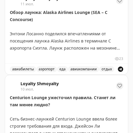
11 июл.
город от 179 других городов, в основном в США. Хотя
Обзор лаунжа: Alaska Airlines Lounge (SEA – C
FurthestCity не использует точные координаты
Concourse)
широты и долготы, это забавный и быстрый способ
узнать, какой город находится на противоположной
Энтони Лосанно поделился впечатлениями от
стороне планеты. Бонус: на сайте также есть сложная
посещения лаунжа Alaska Airlines в терминале C
викторина по географии.
аэропорта Сиэтла. Лаунж расположен на мезонине
рядом с гейтом C-16 и доступен для членов
The Gate with Brian Cohen
|
Original
23
программы, владельцев кредитных карт, пассажиров
First/Business Class и участников альянса oneworld.
авиабилеты
аэропорт
еда
авиакомпании
отдых
Автор высоко оценил спокойную атмосферу, качество
Обзор лаунжа Alaska Airlines в аэропорту Сиэтла, его у
еды (особенно Chicken Tikka Masala и клэм-чаудер),
Loyalty Shmoyalty
10 июл.
полноценный бар с бесплатными напитками,
Centurion Lounge ужесточил правила. Станет ли
хороший Wi-Fi и удобное расположение. Лаунж
там менее людно?
предлагает горячие блюда индийской кухни, супы,
салаты, фрукты, десерты и знаменитую машину для
Сеть бизнес-лаунжей Centurion Lounge ввела более
блинов Alaska. Интерьер минималистичный, но
строгие требования для входа. Джейсон Ли
функциональный, с панорамными окнами и