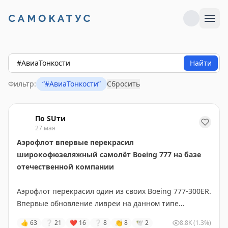
Найти
Фильтр:
“
#АвиаТонкости
”
Сбросить
По SUти
27 мая
Аэрофлот впервые перекрасил
широкофюзеляжный самолёт Boeing 777 на базе
отечественной компании
Аэрофлот перекрасил один из своих Boeing 777-300ER.
Впервые обновление ливреи на данном типе
воздушного судна проведено на базе отечественного
👍
63
❔
21
❤
16
❔
8
👏
8
🕊
2
8.8K
(1.3%)
провайдера «Спектр Авиа» в Ульяновске. Перекраска