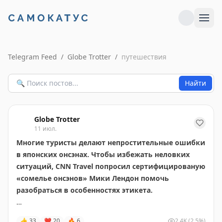
Telegram Feed
/
Globe Trotter
/
путешествия
Найти
Globe Trotter
11 июл.
Многие туристы делают непростительные ошибки
в японских онсэнах. Чтобы избежать неловких
ситуаций, CNN Travel попросил сертифицированую
«сомелье онсэнов» Мики Лендон помочь
разобраться в особенностях этикета.
Что такое онсэн
👍
33
❤
20
🔥
6
2.4K
(2.5%)