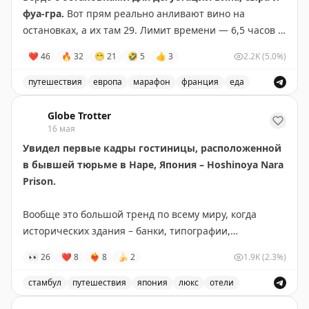
фуа-гра.
Вот прям реально анливают вино на
остановках, а их там 29. Лимит времени — 6,5 часов –
больше, чем у стандартного марафона. Но до финиша
❤
46
🔥
32
😁
21
🤣
5
👍
3
2.2K
(5.0%)
доходят не все. Костюм — обязателен. В этом года
тема марафона - 80е. Пройдет 5 сентября. Можно
путешествия
европа
марафон
франция
еда
начинать готовиться!
Marathon du Médoc - уникальный марафон в Бордо, гд
Globe Trotter
16 мая
Увидел первые кадры гостиницы, расположенной
в бывшей тюрьме в Наре, Япония – Hoshinoya Nara
Prison.
Вообще это большой тренд по всему миру, когда
исторических здания – банки, типографии,
административные здания, портовые таможни
👀
26
❤
8
❤‍🔥
8
🍌
2
1.9K
(2.3%)
превращаются в отели. Тюрьмы в том числе. Однако
превратить тюрьму в уютный отель не так-то просто.
стамбул
путешествия
япония
люкс
отели
Особенно, если есть ограничения по перепланировке
Увидел первые кадры гостиницы, расположенной в бы