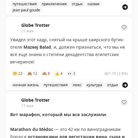
быстро. По данным местного торгово-промышленного
Герри.
путешествия
приключения
отдых
наоми
совета, за последние полтора года в Тулуме закрылось
jean paul goude
15% давно работавших предприятий.
Сезанн, Ван Гог и Арль
в списке ЮНЕСКО.
Врываемся в эти выходные вместе с именинницей Нао
Globe Trotter
свет, воздух, цвет
– от карьеров цвета охры до
21 мая
лавандовых плато в самый сезон.
Увидел этот кадр, снятый на крыше каирского бутик-
отеля
Mazeej Balad
, и, должен признаться, что мы не
мишленовский ресторан
в отеле Relais & Châteaux
всё еще знаем о степени декадентства египетских
прямо в лавандовых холмах.
вечеринок!
😁
22
🙈
12
🙉
8
👍
4
👀
3
1.7K
(2.8%)
По всему маршруту — кураторское сопровождение:
перед спектаклем объясняют контекст, после —
ночная жизнь
путешествия
люкс
культура
отдых
обсуждают вместе. Вхождение в современное
Описание египетских вечеринок и отдыха в Каире, с у
искусство с
Taste in the Shell
так же приятно, как
Globe Trotter
бокал провансальского розе.
17 мая
Вот марафон, который мы все заслужили.
Подробнее о программе –
здесь
.
Marathon du Médoc
— это 42 км по виноградникам
Бордо
с остановками для дегустации вина, сыра и