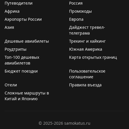
Путеводители
Россия
Sveti Stefan — настоящее чудо по меркам
Африка
Промокоды
современной тревел-индустрии. Отели часто меняют
операторов, переходят из рук в руки, даже
Аэропорты России
Европа
закрываются из-за разногласий вокруг исторических
Азия
Дайджест тревел-
зданий. Очень редко оператору удается доказать, что
телеграма
он единственный, кто на самом деле достоин
Дешевые авиабилеты
Трекинг и хайкинг
управлять уникальным местом. В этом случае —
Роудтрипы
Южная Америка
получилось, и бронировать номера надо немедля —
Топ-100 дешевых
Карта открытых границ
уже сейчас.
авиабилетов
Бюджет поездки
Пользовательское
Члены клуба Ulysse знают, куда им надо для этого
соглашение
обратиться.
И, пожалуй, это как раз тот момент, когда
Отели
Правила въезда
поездка складывается особенно легко — Черногория
Сложные маршруты в
сейчас без визовых формальностей, и такой режим
Китай и Японию
действует до сентября.
©
2025-2026
samokatus.ru