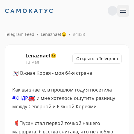
Telegram Feed
/
Lenaznaet😉
/
#
4338
Lenaznaet😉
Открыть в Telegram
13 мая
🇰🇷
Южная Корея - моя 64-я страна
Как вы знаете, в прошлом году я посетила
#КНДР
🇰🇵
, и мне хотелось ощутить разницу
между Северной и Южной Кореями.
📍
Пусан стал первой точкой нашего
маршрута. Я всегда считала, что не люблю