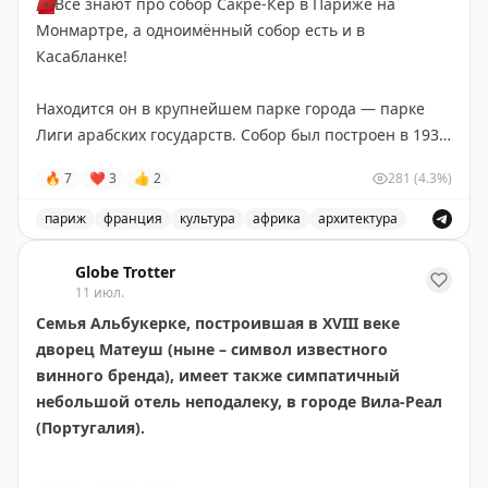
🇲🇦
Все знают про собор Сакре-Кер в Париже на
Монмартре, а одноимённый собор есть и в
Касабланке!
Находится он в крупнейшем парке города — парке
Лиги арабских государств. Собор был построен в 1930
году во времена французского протектората
🔥
7
❤
3
👍
2
281
(4.3%)
архитектором Полем Турноном.
париж
франция
культура
африка
архитектура
Проект был амбициозным, и деньги на него быстро
Собор Сакре-Кер в Касабланке - уникальная достопр
закончились. Архитектор это предвидел, поэтому
Globe Trotter
возводил здание, начиная с алтаря, и к моменту
11 июл.
приостановки строительства у собора уже был алтарь
Семья Альбукерке, построившая в XVIII веке
и несколько нефов. В таком виде он простоял до 1952
дворец Матеуш (ныне – символ известного
года.
винного бренда), имеет также симпатичный
небольшой отель неподалеку, в городе Вила-Реал
Прозорливость архитектора позволила осветить
(Португалия).
собор даже в недостроенном виде, и в нем
проводились службы.
Он тоже находится на территории семейного