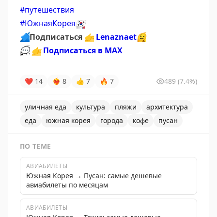
#путешествия
#ЮжнаяКорея
🇰🇷
🔷
Подписаться
👉
Lenaznaet
😉
💬
👉
Подписаться в MAX
❤
14
❤‍🔥
8
👍
7
🔥
7
489
(7.4%)
уличная еда
культура
пляжи
архитектура
еда
южная корея
города
кофе
пусан
ПО ТЕМЕ
АВИАБИЛЕТЫ
Южная Корея → Пусан: самые дешевые
авиабилеты по месяцам
АВИАБИЛЕТЫ