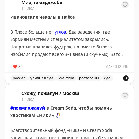
Мир, гамарджоба
11 июл.
Ивановские чекалы в Плёсе
В Плёсе больше нет
углов
. Два заведения, где
кормили местным специалитетом закрылись.
Напротив появился фудтрак, но вместо былого
изобилия продают всего 3-4 вида (и скучных). Зато
рядом обнаружилась «Чекальня», в продаже, как
❤
8
390
(2.1%)
уверяют, локальная кухня Ивановского региона. В
центре внимания чекалы — «традиционные блины
россия
уличная еда
культура
рестораны
еда
ярмарочной кухни». Пышные сдобные жирные. Взял
Автор пробует чекалы в Плёсе и рассказывает о свое
трио за 690₽: с грудинкой, сомом и щёчками.
Схожу, пожалуй / Москва
Показалось очень хорошим.
11 июл.
#поемпожалуй
в Cream Soda, чтобы помочь
Самым любопытным показался сом, оно и понятно.
хвостикам «Ники»
🚶‍♀️
Самыми скучными — щёчки. Ещё в меню есть чекалы
с красной икрой (690₽ за два) и с мороженым и
Благотворительный фонд «Ника» и Cream Soda
брусникой (480₽ за два).
запустили совместную акцию в помощь бездомным