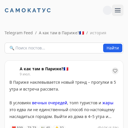
Telegram Feed
/
А как там в Париже?🇫🇷
/
история
Найти
А как там в Париже?🇫🇷
9 июл.
В Париже наклевывается новый тренд – прогулки в 5
утра и встреча рассвета.
В условиях
вечных очередей
, толп туристов и
жары
это едва ли не единственный способ по-настоящему
насладиться городом. Выйти из дома в 4–5 утра и
гулять до того, как город проснется. Пустые улочки,
❤
509
73
73
🕊
40
👍
32
10K
(6.5%)