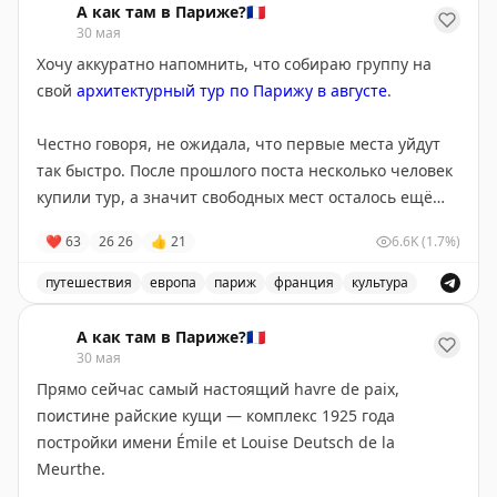
умирают от 40-градусной жары.
А как там в Париже?🇫🇷
30 мая
•
Ухаживания французов
Хочу аккуратно напомнить, что собираю группу на
Девушки из постсоветских стран мечтают выйти
свой
архитектурный тур по Парижу в августе
.
замуж за европейца.
Нужно быть готовым к местной
скупости, инфантильности
, неумении банально
Честно говоря, не ожидала, что первые места уйдут
забить гвоздь и отсутствии галантности. Если вы
так быстро. После прошлого поста несколько человек
таете от романтичной лапши, навешанной на уши,
купили тур, а значит свободных мест осталось ещё
француз – ваш вариант. Много и красиво говорить – в
меньше.
❤
63
26
26
👍
21
6.6K
(1.7%)
этом они гении.
И это неудивительно. Мы покажем не просто Париж,
путешествия
европа
париж
франция
культура
•
Кофе и сигареты
а тот город, который обычно остаётся скрытым даже
Архитектурный тур по Парижу в августе, возможность
Фильм Джима Джармуша будто снят про Париж. Да и
от парижан. Закрытые интерьеры, частные дома,
А как там в Париже?🇫🇷
близость с Италией вроде обязывает. Но нет: во
редкие пространства, модернистские шедевры и
30 мая
Франции невкусный кофе, здесь не умеют его
истории, которые невозможно найти ни в одном
Прямо сейчас самый настоящий havre de paix,
готовить. Если хочется вкусный латте, идите в
путеводителе.
поистине райские кущи — комплекс 1925 года
хипстерские кафе,
благо их становится все больше
! Но
постройки имени Émile et Louise Deutsch de la
только в крупных городах.
По сути, 5 дней вы будете гулять по Парижу вместе с
Meurthe.
двумя людьми, которые посвятили этому городу годы