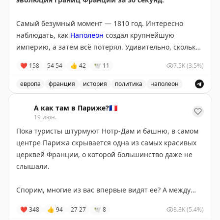
хипстеров.
Самый безумный момент — 1810 год. Интересно
•
Cigarettes russes
(русские сигареты) – печенье из
наблюдать, как
Наполеон
создал крупнейшую
тонкого теста, свернутое в трубочку. Считается, что
империю, а затем всё потерял. Удивительно, сколько
русские в эмиграции в XX веке скручивали сигареты
всего один человек может приобрести и потерять за
❤
158
54
54
👍
42
🕊
11
7.5K
(3.5%)
по диагонали, оттуда пошло название.
такой короткий срок.
#профранцузов
европа
франция
история
политика
наполеон
•
Poupée russe
(русская кукла) – матрешка.
Эволюция границ Франции за 30 секунд, самый безумн
А как там в Париже?🇫🇷
•
Charlotte russe
(русская шарлотка) – в реальности
19 июн.
десерт с кремом, украшенный по диаметру печеньем
Пока туристы штурмуют Нотр-Дам и башню, в самом
савоярди.
центре Парижа скрывается одна из самых красивых
церквей Франции, о которой большинство даже не
• В Бельгии популярный напиток
lait russe
– русское
слышали.
молоко или латте с большим количеством молока.
#русскиевпариже
Спорим, многие из вас впервые видят ее? А между
тем Валь-де-Грас
находится в паре минут от
❤
348
👍
94
27
27
🕊
8
8.8K
(5.4%)
Люксембургского сада, попасть сюда можно без