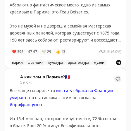
Абсолютно фантастическое место, одно из самых
Le Dude.
Бар
для фанатов фильма «Большой
🙎‍♀️
Музеи и культурные места
красивых в Париже, это Féau Boiseries.
Лебовски». В меню десятки вариаций любимого
коктейля главного героя – White Russian.
Лувр (
для первого знакомства 1,5 часа вполне
Это не музей и не дворец, а семейная мастерская
достаточно
)
деревянных панелей, которая существует с 1875 года.
📍
214 Rue Saint-Maur, 75010
Музей
Орсе
150 лет здесь собирают, реставрируют и воссоздают
Помпиду
(закрыт до 2030)
boiseries – резные панели для интерьеров по всему
Institut Giacometti.
❤
395
47
47
🕊
29
Крошечный музей
👍
13
великого
8.1K
(6.0%)
Фонд Луи Виттона
миру. В мастерской хранятся фрагменты интерьеров
скульптора
в роскошном особняке в стиле ар нуво.
Гран-Пале
или
Пети-Пале
последних 500 лет.
париж
франция
культура
архитектура
музеи
Феau Boiseries - уникальная мастерская деревянных п
📍
5 Rue Victor Schoelcher, 75014
🌴
Парки и сады
За неприметной парижской дверью скрывается
А как там в Париже?🇫🇷
шкатулка с драгоценностями из исчезнувшего
5 июн.
Musée Zadkine.
Спрятанный за Люксембургским
Люксембургский сад
Парижа
🫠
Всё чаще говорят, что
институт брака во Франции
садом дом-ателье скульптора
Осипа Цадкина
.
Парк
Бют-Шомон
умирает
, но статистика с этим не согласна.
Ботанический сад
📍
9 Rue Laugier, 75017
#профранцузов
📍
100 bis Rue d’Assas, 75006
Парк Монсо
Из 15,4 млн пар, которые живут вместе, 72 % состоят
Оцените уровень нишевости этой подборки от 1 до
🏠
Районы и площади
в браке. Ещё 20 % живут без официального
10. И если хотите вторую часть, закидайте меня
❤️