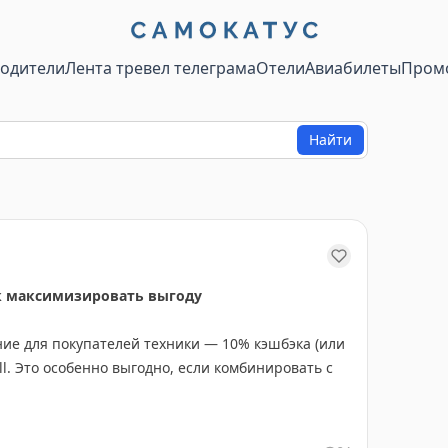
водители
Лента тревел телеграма
Отели
Авиабилеты
Пром
Найти
как максимизировать выгоду
ие для покупателей техники — 10% кэшбэка (или
ell. Это особенно выгодно, если комбинировать с
rican Express Business Platinum, которая дает: