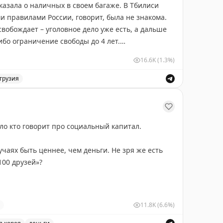
ото 1). Цены в ресторане в Библосе - на
сказала о наличных в своем багаже. В Тбилиси
ор обслуживает обеспеченную прослойку,
и правилами России, говорит, была не знакома.
и владельцы не особо ориентируются на местные
свобождает – уголовное дело уже есть, а дальше
бо ограничение свободы до 4 лет.
с-минус как современный Стамбул.
16.6K
(1.3%)
то свыше 10 тыс. долларов нужно декларировать.
грузия
ли, что при нынешнем курсе всё уже не так
ково за незадекларированные 105 тыс. долларов. Читай
 Но стоит сравнить с соседней Сирией и разница
нули вместе с экономикой, а Ливан остался
бветшавшей.
ало кто говорит про социальный капитал.
учаях быть ценнее, чем деньги. Не зря же есть
100 друзей»?
11.8K
(6.6%)