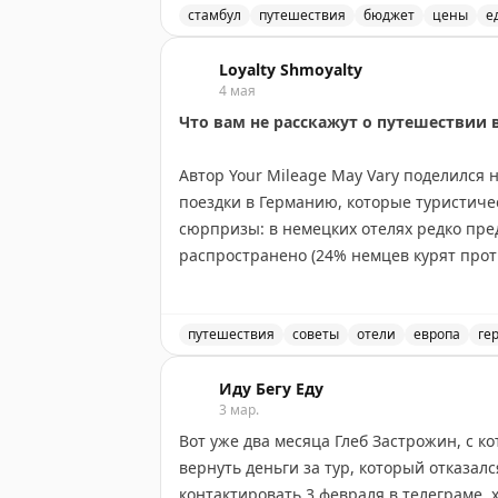
стамбул
путешествия
бюджет
цены
е
Ливан почти всё импортирует от продук
Ливан: цены и экономика. Как путеше
плюс десятилетиями держался искусствен
Loyalty Shmoyalty
После банковского кризиса экономика ф
4 мая
мировым, а зарплаты нет. Многие лива
Что вам не расскажут о путешествии 
родственников из диаспоры (это около 3
Автор Your Mileage May Vary поделилс
💸
Пара слов о деньгах
. Платить можно к
поездки в Германию, которые туристиче
90 000 фунтов. Цены в магазинах и кафе 
сюрпризы: в немецких отелях редко пре
распространено (24% немцев курят прот
🛒
Примеры цен в крупном супермаркете 
(толкай входя, тяни выходя), общественн
наличные остаются предпочтительным с
Картошка — 70 ₽/кг
приватности, Apple Pay широко приним
путешествия
советы
отели
европа
ге
Свекла — 120 ₽/кг
в отелях с их наличием. Эти мелочи не 
Неожиданные открытия о путешествии
Цветная капуста — 140 ₽/кг
к поездке.
Иду Бегу Еду
Морковь — 150 ₽/кг
3 мар.
Брокколи — 180 ₽/кг
Вот уже два месяца Глеб Застрожин, с к
Your Mileage May Vary
|
Original
Курица целая — 240 ₽/кг
вернуть деньги за тур, который отказал
Помидоры — 255 ₽/кг
контактировать 3 февраля в телеграме, х