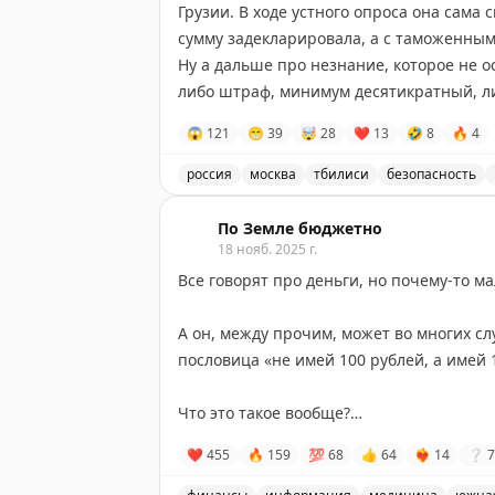
курицы в супермаркете 10$ за порцию (ф
Грузии. В ходе устного опроса она сама 
последнем фото, посмотрите сами. Сект
сумму задекларировала, а с таможенным
экспатов и туристов, цены в долларах, 
Ну а дальше про незнание, которое не о
зарплаты.
либо штраф, минимум десятикратный, ли
По ощущениям чуть дороже Москвы, плю
😱
121
😁
39
🤯
28
❤
13
🤣
8
🔥
4
Ну и не лишним будет напомнить: все, ч
россия
москва
тбилиси
безопасность
💭
Пока писал пост, поймал себя на мыс
@tourdom
Россиянка задержана в аэропорту Вну
страшно, как кажется на первый взгляд.
По Земле бюджетно
становится ощутимой. В Сирии цены рух
18 нояб. 2025 г.
"дорогой витриной" Леванта, пусть и о
Все говорят про деньги, но почему-то м
📍
Бейрут,
Ливан, март 2026
А он, между прочим, может во многих сл
пословица «не имей 100 рублей, а имей 
Что это такое вообще?
Объясню.
❤
455
🔥
159
💯
68
👍
64
❤‍🔥
14
❔
7
Есть стандартная формулировка.