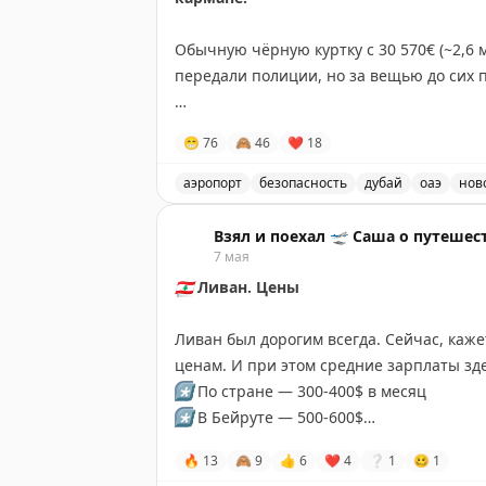
Оба предложения требуют посещения 2-
Обычную чёрную куртку с 30 570€ (~2,6 
способ получить качественный отдых в
передали полиции, но за вещью до сих 
бонусами — кэшбэком или поинтами для
В аэропорту
говорят
, что подобные исто
DDG
|
Miles To Memories
|
Tim Steinke
|
😁
76
🙈
46
❤
18
Каждый год в крупнейшем хабе эмирата 
аэропорт
безопасность
дубай
оаэ
нов
деньгами. Чаще всего пассажиры забыв
В аэропорту Дубая уже пятый месяц и
Взял и поехал 🛫 Саша о путешес
На втором месте украшения, только за 2
7 мая
🇱🇧
Ливан. Цены
➡️
Общая сумма забытых туристами веще
миллионами долларов.
Ливан был дорогим всегда. Сейчас, каже
ценам. И при этом средние зарплаты зд
Наши каналы:
Telegram
/
MAX
*️⃣
По стране — 300-400$ в месяц
*️⃣
В Бейруте — 500-600$
🔥
13
🙈
9
👍
6
❤
4
❔
1
🥴
1
Как при таких доходах держатся такие ц