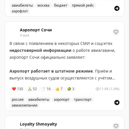
оказанием им услуг по федеральным авиационным
https://samokatus.ru/bangkok
авиабилеты
москва
бюджет
прямой рейс
правилам (ФАП-82).
аэрофлот
Дешевые авиабилеты из Москвы в Бангкок за 10900 р
❗️
Перед выездом в аэропорт необходимо проверять
статус рейса с помощью онлайн-табло, при
Аэропорт Сочи
необходимости обращаться в контакт-центры
9 мая
авиакомпаний.
В связи с появлением в некоторых СМИ и соцсетях
недостоверной информации
о работе авиагавани,
Оперативный штаб, созданный на базе Минтранса по
аэропорт Сочи официально заявляет:
поручению заместителя Председателя Правительства
Виталия Савельева, продолжает работу.
Аэропорт работает в штатном режиме
. Приём и
выпуск воздушных судов осуществляются с учётом
#авиа
корректировок в расписании после ограничений,
❤
130
🙏
52
❔
16
👍
7
🤣
3
11.8K
(1.8%)
вводимых 8 мая.
🦅
Минтранс в
MAX
россия
авиабилеты
аэропорт
транспорт
✈️
авиакомпании
На текущий момент обслужено
61 рейс на вылет и
64 рейса на прилет.
Аэропорт Сочи работает в штатном режиме, несмотря 
Loyalty Shmoyalty
✈️
Просим представителей СМИ и блогеров