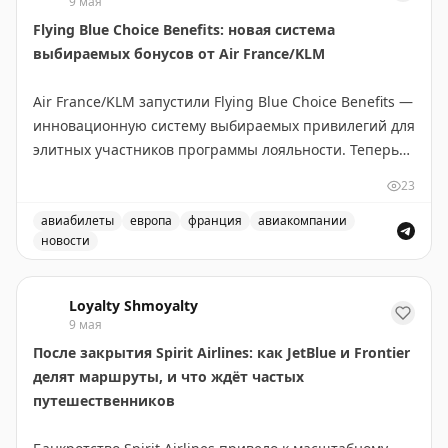
9 мая
проверять информацию в официальных
Flying Blue Choice Benefits: новая система
источниках
и не распространять заведомо
выбираемых бонусов от Air France/KLM
некорректные сведения, способные вызвать
тревожность среди пассажиров.
Air France/KLM запустили Flying Blue Choice Benefits —
инновационную систему выбираемых привилегий для
✈️
Текущая обстановка
в аэропорту Сочи на
элитных участников программы лояльности. Теперь
фотографии .
члены программы, набравшие минимум 450
23
Experience Points (XP) в году, получают возможность
самостоятельно выбирать награды вместо
авиабилеты
европа
франция
авиакомпании
новости
стандартных автоматических бонусов.
Air France/KLM запустили новую систему выбираемых п
Система работает на трёх уровнях:
Loyalty Shmoyalty
9 мая
• 450 XP — базовый уровень
После закрытия Spirit Airlines: как JetBlue и Frontier
• 600 XP — средний уровень
делят маршруты, и что ждёт частых
• 750 XP — премиальный уровень
путешественников
На каждом уровне участники могут выбирать из