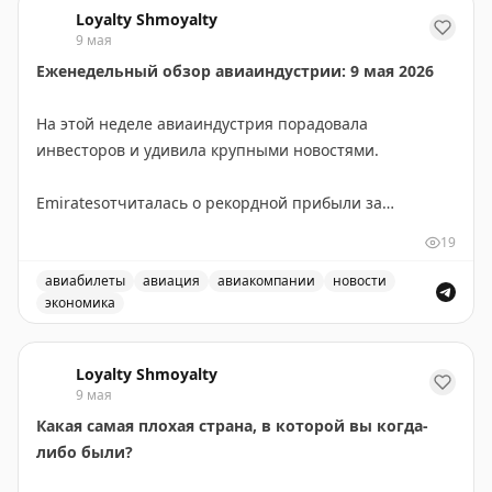
Loyalty Shmoyalty
9 мая
Еженедельный обзор авиаиндустрии: 9 мая 2026
На этой неделе авиаиндустрия порадовала
инвесторов и удивила крупными новостями.
Emiratesотчиталась о рекордной прибыли за
финансовый год благодаря стабильному росту
19
доходов от премиум-сегмента. AirAsia разместила
крупный заказ на самолеты Airbus A220, подтверждая
авиабилеты
авиация
авиакомпании
новости
экономика
стратегию модернизации флота.
Еженедельный обзор авиаиндустрии: рекордная прибыль
Delta представила узкофюзеляжный самолет A321neo
Loyalty Shmoyalty
с впечатляющими 44 местами в First Class, что
9 мая
демонстрирует новый подход к конфигурации салона.
Какая самая плохая страна, в которой вы когда-
Breeze Airways расширяет маршруты в Атлантик-Сити
либо были?
после ухода Spirit с этого направления.