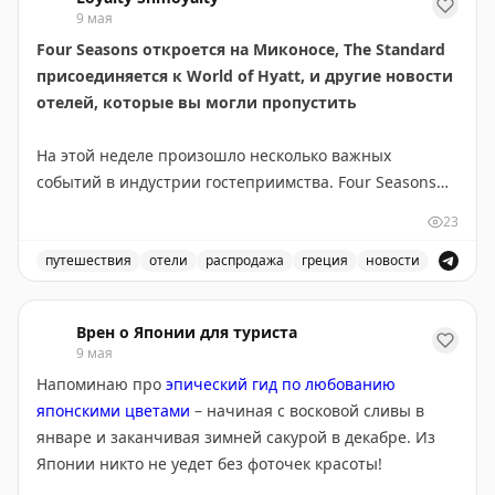
9 мая
Your Mileage May Vary
|
Original
Four Seasons откроется на Миконосе, The Standard
присоединяется к World of Hyatt, и другие новости
отелей, которые вы могли пропустить
На этой неделе произошло несколько важных
событий в индустрии гостеприимства. Four Seasons
открывает новый отель в Греции на острове Миконос
23
и уже принимает бронирования. Hilton значительно
расширяет свое присутствие в Азии. Долгожданное
путешествия
отели
распродажа
греция
новости
событие — отель The Standard наконец
Four Seasons открывает новый отель на Миконосе, The 
присоединяется к программе World of Hyatt, что даст
Врен о Японии для туриста
членам программы доступ к дополнительным
9 мая
преимуществам и возможности накопления поинтов
Напоминаю про
эпический гид по любованию
при проживании. Это хорошие новости для
японскими цветами
– начиная с восковой сливы в
путешественников, которые следят за развитием
январе и заканчивая зимней сакурой в декабре. Из
сетей отелей и ищут новые варианты размещения в
Японии никто не уедет без фоточек красоты!
популярных направлениях.