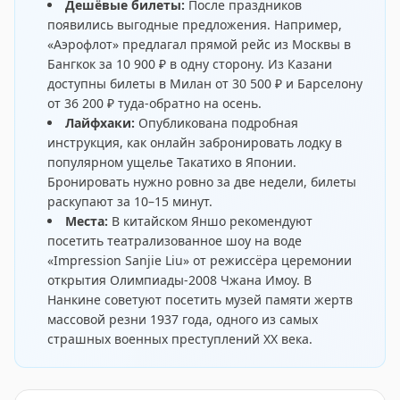
Дешёвые билеты:
После праздников
появились выгодные предложения. Например,
«Аэрофлот» предлагал прямой рейс из
Москвы в
Бангкок за 10 900 ₽
в одну сторону. Из Казани
доступны билеты в
Милан от 30 500 ₽
и
Барселону
от 36 200 ₽
туда-обратно на осень.
Лайфхаки:
Опубликована подробная
инструкция, как онлайн забронировать лодку в
популярном ущелье
Такатихо в Японии
.
Бронировать нужно ровно за две недели, билеты
раскупают за 10–15 минут.
Места:
В китайском Яншо рекомендуют
посетить театрализованное шоу на воде
«Impression Sanjie Liu»
от режиссёра церемонии
открытия Олимпиады-2008 Чжана Имоу. В
Нанкине советуют посетить
музей памяти жертв
массовой резни 1937 года
, одного из самых
страшных военных преступлений XX века.