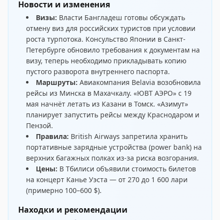
Новости и изменения
Визы:
Власти Бангладеш
готовы обсуждать
отмену виз
для российских туристов при условии
роста турпотока. Консульство Японии в Санкт-
Петербурге
обновило требования к документам на
визу
, теперь необходимо прикладывать копию
пустого разворота внутреннего паспорта.
Маршруты:
Авиакомпания Belavia
возобновила
рейсы из Минска в Махачкалу
. «ЮВТ АЭРО» с 19
мая
начнёт летать из Казани в Томск
. «Азимут»
планирует
запустить рейсы между Краснодаром и
Пензой
.
Правила:
British Airways
запретила хранить
портативные зарядные устройства
(power bank) на
верхних багажных полках из-за риска возгорания.
Цены:
В Тбилиси
объявили стоимость билетов
на концерт Канье Уэста — от 270 до 1 600 лари
(примерно 100–600 $).
Находки и рекомендации