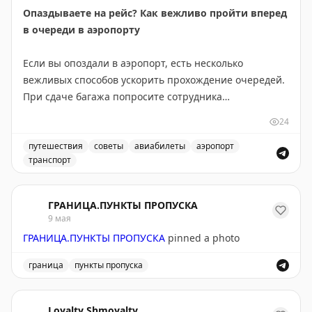
Опаздываете на рейс? Как вежливо пройти вперед
в очереди в аэропорту
Если вы опоздали в аэропорт, есть несколько
вежливых способов ускорить прохождение очередей.
При сдаче багажа попросите сотрудника
авиакомпании пропустить вас вперед, показав
24
посадочный талон — обычно они идут навстречу. На
контроле TSA обратитесь к офицеру, который
путешествия
советы
авиабилеты
аэропорт
транспорт
управляет очередями, с просьбой помочь вам. Если
Советы, как вежливо пройти вперед в очереди в аэроп
это не сработает, можно вежливо попросить у
пассажиров разрешение пройти вперед, объяснив
ГРАНИЦА.ПУНКТЫ ПРОПУСКА
ситуацию и показав посадочный талон. Главное —
9 мая
будьте вежливы, просите, а не требуйте, и честно
ГРАНИЦА.ПУНКТЫ ПРОПУСКА
pinned a photo
объясняйте причину. Помните: TSA PreCheck
значительно ускорит процесс. Но не делайте спешку
граница
пункты пропуска
привычкой — сочувствие работает один раз, а враги
Граница. Пункты пропуска
остаются надолго.
Loyalty Shmoyalty