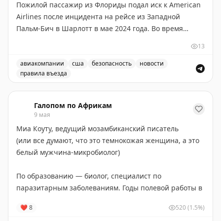
Пожилой пассажир из Флориды подал иск к American
Airlines после инцидента на рейсе из Западной
Пальм-Бич в Шарлотт в мае 2024 года. Во время
полета соседка по креслу громко пела, а затем без
13
предупреждения напала на 82-летнего мужчину и
избила его, нанеся ему травмы головы.
авиакомпании
сша
безопасность
новости
правила въезда
82-летний пассажир American Airlines подал в суд по
По словам истца, стюардесса находилась рядом, но не
вмешалась и не оказала помощь пострадавшему.
Галопом по Африкам
Инцидент произошел на глазах у членов экипажа, что
9 мая
делает ситуацию еще более серьезной. Пассажир
Миа Коуту, ведущий мозамбиканский писатель
требует компенсацию за полученные травмы и
(или все думают, что это темнокожая женщина, а это
психологический ущерб, а также привлекает
белый мужчина-микробиолог)
внимание к проблеме безопасности пассажиров на
борту и ответственности авиакомпании за защиту
По образованию — биолог, специалист по
своих клиентов.
паразитарным заболеваниям. Годы полевой работы в
Мозамбике дали ему не только медицинский, но и
Gary Leff
|
View from the Wing
❤
8
520
(1.5%)
антропологический опыт. Так что переход к письму не