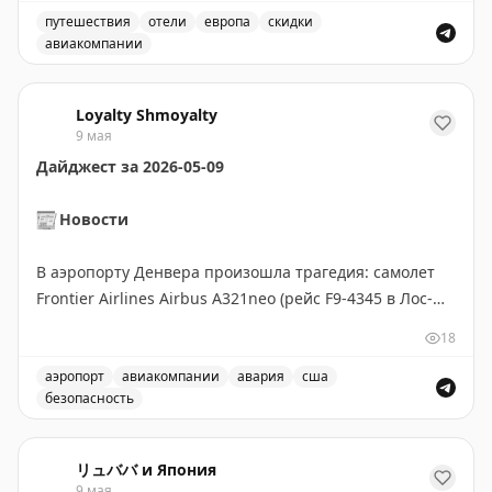
пассажиров перед полетом о необходимости
путешествия
отели
европа
скидки
авиакомпании
сообщить о контакте с грызунами, проверять
Продолжение крупнейшего профсоюза бортпроводников
пассажиров при регистрации и предоставлять маски
борт-проводникам.
Подробнее
Loyalty Shmoyalty
9 мая
🏨
Программы лояльности — Отели
Дайджест за 2026-05-09
IHG One Rewards продлил акцию на скидку
15% при
📰
Новости
обмене миль в отобранных новых отелях
.
Программа переструктурирована: скидка теперь
В аэропорту Денвера произошла трагедия: самолет
действует 6 месяцев вместо 3 месяцев с момента
Frontier Airlines Airbus A321neo (рейс F9-4345 в Лос-
открытия отеля. В Европе это включает отели в
Анджелес) со
231 пассажиром на борту
столкнулся с
Лондоне, Глостере, Стамбуле, Дурресе, Вене, Парме,
18
пешеходом на взлетной полосе 17L во время разбега
Барселоне и других городах. Сроки действия скидок
для взлета. Человек пробрался через периметр
аэропорт
авиакомпании
авария
сша
варьируются: некоторые отели участвуют до 31
безопасность
забора и был засосан в правый двигатель, что
октября 2026, другие до 30 сентября или 31 августа.
В аэропорту Денвера произошла трагедия: самолет Fron
привело к возгоранию. Пилоты экстренно остановили
Подробнее
самолет на скорости
127 узлов
, пожар был потушен
リュババ и Япония
спасателями. Все пассажиры были эвакуированы по
9 мая