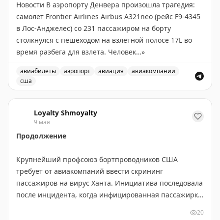
Новости В аэропорту Денвера произошла трагедия:
самолет Frontier Airlines Airbus A321neo (рейс F9-4345
в Лос-Анджелес) со 231 пассажиром на борту
столкнулся с пешеходом на взлетной полосе 17L во
время разбега для взлета. Человек…
»
авиабилеты
аэропорт
авиация
авиакомпании
сша
В аэропорту Денвера произошла трагедия: самолет ст
Loyalty Shmoyalty
9 мая
Продолжение
Крупнейший профсоюз бортпроводников США
требует от авиакомпаний ввести скрининг
пассажиров на вирус Ханта. Инициатива последовала
после инцидента, когда инфицированная пассажирка
летела из Йоханнесбурга в Амстердам на рейсе KLM и
20
позже скончалась. Профсоюз предлагает уведомлять