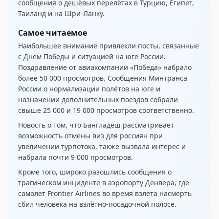
сообщения о дешёвых перелётах в
Турцию
,
Египет
,
Таиланд
и на
Шри-Ланку
.
Самое читаемое
Наибольшее внимание привлекли посты, связанные
с Днём Победы и ситуацией на юге России.
Поздравление от авиакомпании
«Победа»
набрало
более 50 000 просмотров. Сообщения
Минтранса
России
о нормализации полётов на юге и
назначении дополнительных поездов собрали
свыше 25 000 и 19 000 просмотров соответственно.
Новость о том, что Бангладеш
рассматривает
возможность отмены виз для россиян
при
увеличении турпотока, также вызвала интерес и
набрала почти 9 000 просмотров.
Кроме того, широко разошлись сообщения о
трагическом инциденте в аэропорту Денвера, где
самолёт Frontier Airlines во время взлёта
насмерть
сбил человека
на взлётно-посадочной полосе.