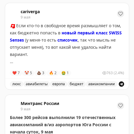
На погранпепеходе «Верхний Ларс» в сторону России
cariverga
9 мая
🇨🇭
Если кто-то в свободное время размышляет о том,
как бюджетно попасть в
новый первый класс SWISS
Senses
(у меня-то есть
списочек
, так что мысль не
отпускает меня), то вот какой мне удалось найти
вариант.
Скопье
↔️
Сеул, 4.600 EUR
❤
7
🤡
5
💩
3
🔥
2
🤮
1
763
(2.4%)
💥
Напоминаю, что Airbus A350 с SWISS Senses пока
люкс
авиабилеты
европа
бюджет
авиакомпании
летают только в Бостон и Сеул. И дешевле 8к за RT -
Бюджетный вариант полета в первый класс SWISS Sense
ничего не найти. Так что тариф с вылетом из Скопье -
Минтранс России
просто бомбический.
9 мая
Более 300 рейсов выполнили 19 отечественных
Загвоздки? Во-первых,
европейский сегмент
авиакомпаний в/из аэропортов Юга России с
выполняется в экономе Edelweiss
. Во-вторых, на
начала суток, 9 мая
пути "туда" -
ночная пересадка в Цюрихе
. Но