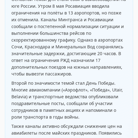
юге России. Утром 8 мая Росавиация вводила
ограничения на полёты в 13 аэропортов, но позже
их отменила. Каналы Минтранса и Росавиации
сообщали о
постепенной нормализации ситуации
и
выполнении большинства рейсов по
скорректированному графику. Однако в аэропортах
Сочи, Краснодара и Минеральных Вод
сохранялись
значительные задержки
, достигающие 20 часов. В
ответ на ограничения РЖД
назначили 17
дополнительных поездов
на южных направлениях,
чтобы вывезти пассажиров.
Второй по значимости темой стал День Победы.
Многие авиакомпании («Аэрофлот», «Победа», Utair,
Belavia) и транспортные ведомства
опубликовали
поздравительные посты
, сообщали об
участии
сотрудников в памятных акциях
и напоминали о
роли транспорта в годы войны.
Также каналы активно обсуждали снижение цен на
авиабилеты после майских праздников. Появились