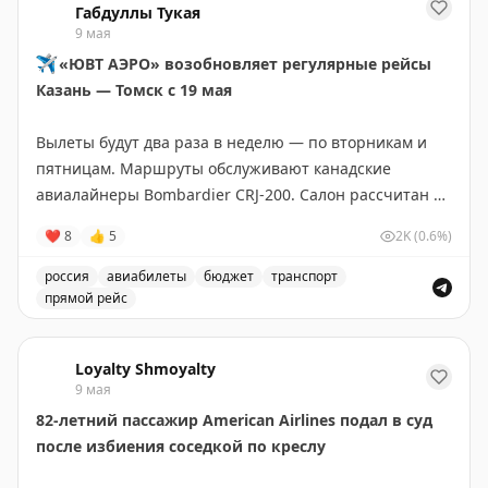
Габдуллы Тукая
видеопроекции на внешних стенах павильона, а
высотой 7 метров — служит доминантой композиции,
9 мая
музыка транслируется через окна.
которую венчает Орден Отечественной войны.
✈️
«ЮВТ АЭРО» возобновляет регулярные рейсы
Казань — Томск с 19 мая
Подробнее о том, какие перфомансы стали самыми
⭐
На правой части 13-метрового «крыла»
обсуждаемыми на биеннале написали на
ТурДоме
.
увековечены имена 41 тюменского авиатора, павшего
Вылеты будут два раза в неделю — по вторникам и
в боях. Левая часть «крыла» посвящена трем Героям
пятницам. Маршруты обслуживают канадские
@tourdom
Советского Союза: летчику Борису Степановичу
авиалайнеры Bombardier CRJ-200. Салон рассчитан на
Быстрых, танкисту Александру Семеновичу Никитину
50 человек.
и артиллеристу Петру Яковлевичу Панову.
❤
8
👍
5
2K
(0.6%)
Забронировать билет можно
на сайте аэропорта
⬅️
россия
авиабилеты
бюджет
транспорт
Мы помним. Мы гордимся. И мы продолжаем
прямой рейс
дело тех, кто подарил нам мирное небо.
Фото: Ренас Ситдиков
ЮВТ АЭРО возобновляет регулярные рейсы Казань — То
Loyalty Shmoyalty
9 мая
82-летний пассажир American Airlines подал в суд
после избиения соседкой по креслу