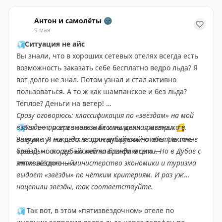
Пост о советском кино и праздновании Дня Победы, 
Иди и смотри (1985). Пронзительная история
Антон и самолёты 🌚
белорусского паренька, оказавшегося в зоне
9 мая
оккупации. Пожалуй, самый страшный фильм о
🧊
Ситуация не айс
войне.
Вы знали, что в хороших сетевых отелях всегда есть
возможность заказать себе бесплатно ведро льда? Я
Жажда (1959). Незаслуженно забытый и редко
вот долго не знал. Потом узнал и стал активно
показываемый фильм о героях осажденной Одессы.
пользоваться. А то ж как шампанское и без льда?
Тёплое? Деньги на ветер!
Судьба человека (1959). Лучший фильм и лучшая роль
Сразу оговорюсь: классификация по «звёздам» на мой
Бондарчука-старшего.
🧊
взгляд — прогрев гоев и бессмылсенная метрика в
Так вот, я это знал-знал и на днях...раззнал
😬
.
Заехал тут на днях в один дубайский отель. Не топ-
вакууме. Я никогда не ориентируюсь на абстрактные
Отец Солдата (1964). Драма о труженике, который
бренд, но по дубайской классификации —
«звёзды»: скорее, на место бренда в сети. Но в Дубае с
едет на фронт повидать сына.
пятизвёздочный.
этим жёстко — министерство экономики и туризма
выдаёт «звёзды» по чётким критериям. И раз уж
Торпедоносцы (1983). Потрясающая в своей
нацепили звёзды, так соответствуйте.
достоверности история о судьбах летчиков морской
авиации в Заполярье.
🧊
Так вот, в этом «пятизвёздочном» отеле по