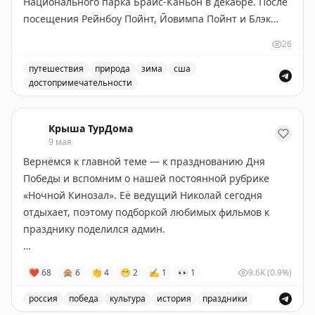
Национального парка Брайс-Каньон в декабре. После
посещения Рейнбоу Пойнт, Йовимпа Пойнт и Блэк
Берч Каньона путешественник направляется к
26
Пондероза Пойнт — еще одной смотровой площадке
парка. Статья описывает путешествие по основным
путешествия
природа
зима
сша
достопримечательности
достопримечательностям парка в холодное время
Пондероза Пойнт в Национальном парке Брайс-Каньо
года и рассказывает о красотах этого уникального
природного объекта с его характерными красными
Крыша ТурДома
скалами и хвойными лесами.
9 мая
Вернёмся к главной теме — к празднованию Дня
The Gate with Brian Cohen
|
Original
Победы и вспомним о нашей постоянной рубрике
«Ночной Кинозал». Её ведущий Николай сегодня
отдыхает, поэтому подборкой любимых фильмов к
празднику поделился админ.
Женя Женечка и Катюша (1967) — одна из лучших
❤
68
🙊
6
👏
4
😁
2
✍
1
👀
1
9.6K
(0.9%)
ролей Олега Даля и пример необычного для
советского кино комедийного взгляда на войну.
россия
победа
культура
история
праздники