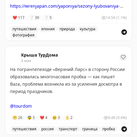
https://wrenjapan.com/yaponiya/sezony-lyubovaniya-
Nick Ellis
|
Original
vsem-v-yaponii/
❤
117
❔
39
❔
5
14.5K
(1.1%)
путешествия
япония
природа
культура
фотография
Эпический гид по любованию японскими цветами. Начи
Крыша ТурДома
9 мая
На погранпепеходе «Верхний Ларс» в сторону России
образовалась многочасовая пробка — как пишет
Baza, проблема возникла из-за усиления досмотра в
период праздников.
@tourdom
😁
26
😨
5
❤
4
😢
3
👌
2
9.4K
(0.4%)
путешествия
россия
транспорт
граница
пробка