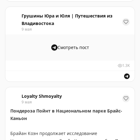
Отель предложил несколько вариантов решения:
Отель Alila Ventana Big Sur отменил бронь члена прог
перенос дат проживания с премиум-сьютом,
Грушины Юра и Юля | Путешествия из
переселение в соседний отель или возврат денег
Владивостока
плюс 40 000 поинтов World of Hyatt. Однако гость
9 мая
считал эти условия недостаточными для компенсации
неудобств.
Смотреть пост
После обращения и переговоров отель пересмотрел
свою позицию и предложил более выгодные условия,
1.3K
которые удовлетворили гостя. Ситуация была
успешно разрешена в пользу члена программы
лояльности.
Loyalty Shmoyalty
Этот случай показывает важность настойчивости при
9 мая
общении с отелями и готовность Hyatt работать с
Пондероза Пойнт в Национальном парке Брайс-
недовольными гостями, особенно с членами элитных
Каньон
статусов программы.
Брайан Коэн продолжает исследование
Mark Ostermann
|
Miles To Memories